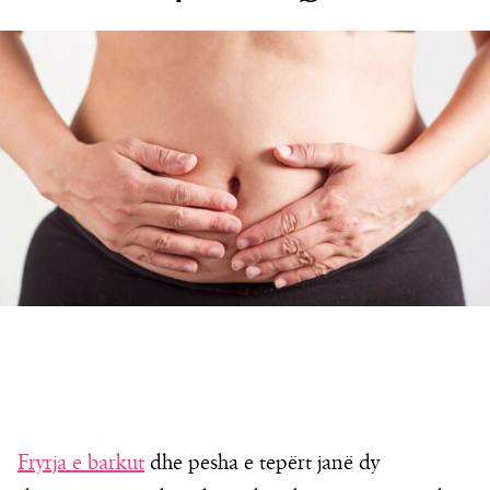
Fryrja e barkut
dhe pesha e tepërt janë dy