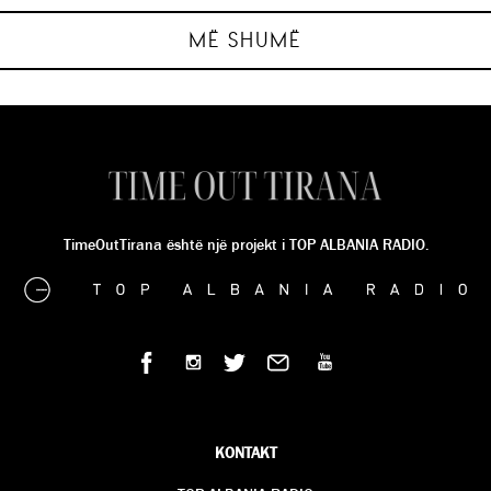
MARISA KARABECI
MARISA KARABECI
MARISA KARABECI
MARISA KARABECI
MË SHUMË
TimeOutTirana është një projekt i TOP ALBANIA RADIO.
KONTAKT