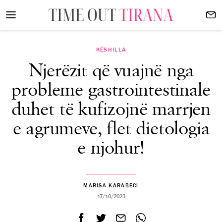
KËSHILLA
Njerëzit që vuajnë nga
probleme gastrointestinale
duhet të kufizojnë marrjen
e agrumeve, flet dietologia
e njohur!
MARISA KARABECI
17/10/2023