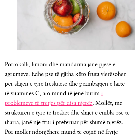
Portokalli, limoni dhe mandarina janë pjesë e
agrumeve. Edhe pse të gjitha këto fruta vlerësohen
për shijen e tyre freskuese dhe përmbajtjen e lartë
të vitaminës C, ato mund të jenë burim
i
problemeve të tretjes për disa njerëz
. Mollët, me
strukturën e tyre të freskët dhe shijet e ëmbla ose të
tharta, janë një frut i preferuar për shumë njerëz.
Por mollët ndonjëherë mund të çojnë në fryrje