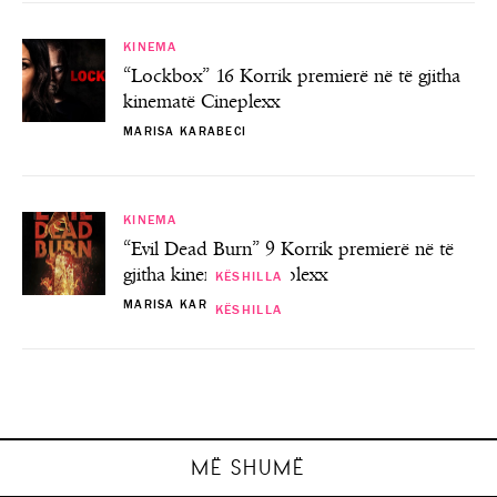
KINEMA
“Lockbox” 16 Korrik premierë në të gjitha
kinematë Cineplexx
MARISA KARABECI
KINEMA
“Evil Dead Burn” 9 Korrik premierë në të
gjitha kinematë Cineplexx
KËSHILLA
MARISA KARABECI
KËSHILLA
KËSHILLA
KËSHILLA
Ekspertët e ‘interior design’ ndajnë
Dita Ndërkombëtare e Ushqimit “Cfarë ka
këshillat e tyre të mobilimit të duhur të
Si të përgatiteni për maratonë, sipas
33 mënyra për të bërë një jetë më
në pjatën time ?”
ambienteve…
aventureske!
ekspertëve!
MARISA KARABECI
MARISA KARABECI
MARISA KARABECI
MARISA KARABECI
MË SHUMË