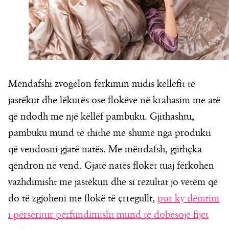
Mëndafshi zvogëlon fërkimin midis këllëfit të
jastëkut dhe lëkurës ose flokëve në krahasim me atë
që ndodh me një këllëf pambuku. Gjithashtu,
pambuku mund të thithë më shumë nga produkti
që vendosni gjatë natës. Me mëndafsh, gjithçka
qëndron në vend. Gjatë natës flokët tuaj fërkohen
vazhdimisht me jastëkun dhe si rezultat jo vetëm që
do të zgjoheni me flokë të çrregullt,
por ky dëmtim
i përsëritur përfundimisht mund të dobësojë fijet