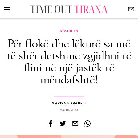
KËSHILLA
Për flokë dhe lëkurë sa më
të shëndetshme zgjidhni të
flini në një jastëk të
mëndafshtë!
MARISA KARABECI
23/10/2023