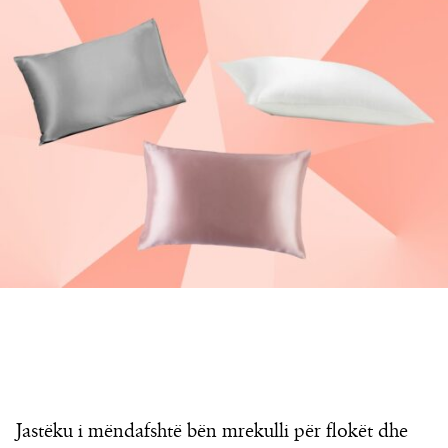
Jastëku i mëndafshtë bën mrekulli për flokët dhe