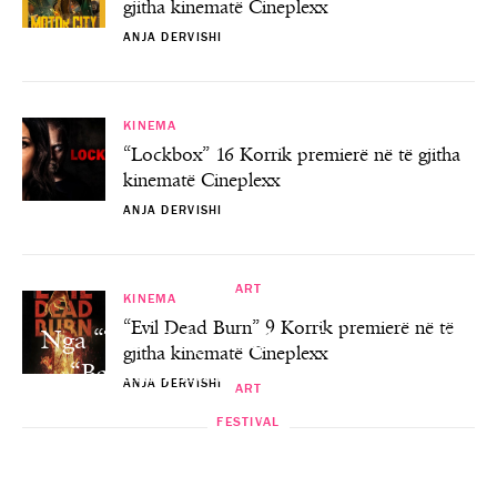
gjitha kinematë Cineplexx
ANJA DERVISHI
KINEMA
“Lockbox” 16 Korrik premierë në të gjitha
kinematë Cineplexx
ANJA DERVISHI
ART
KINEMA
“Evil Dead Burn” 9 Korrik premierë në të
Nga “The Original Blues Brothers” tek
gjitha kinematë Cineplexx
“Balkan Paradise Orchestra”/ Në
ANJA DERVISHI
ART
edicionin e 12-të të tij “Hemingway Jazz
FESTIVAL
ARGËTIM
Gjon Mili International Video Art Festival
Fest” premton surpriza dhe muzikë të
Zamna on the beach Festival Albania 2025
“The skin of the light” në Korçë
Check-In Festival, edicioni V
mirë…