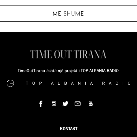
ANJA DERVISHI
ANJA DERVISHI
ANJA DERVISHI
ANJA DERVISHI
MË SHUMË
E SHKUAR
E SHKUAR
TimeOutTirana është një projekt i TOP ALBANIA RADIO.
KONTAKT