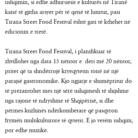
ushqimin, si edhe adhuruesit e kulturës në Tiranë
kanë të gjitha arsyet për të qenë të lumtur, pasi
Tirana Street Food Festival është gati të kthehet në
edicionin e tretë.
Tirana Street Food Festival, i planifikuar të
zhvillohet nga data 15 nëntor e deri më 20 nëntor,
pritet që ta shndërrojë kryeqytetin tonë në një
parajsë gastronomike. Kjo ngjarje e shumëpritur do
të prezantohet mes një sërë ushqimesh të shijshme
nga rajone të ndryshme të Shqipërisë, si dhe
përmes kuzhinës ndërkombëtare që pasqyron
frymën multikulturore të qytetit. E jo vetëm ushqim,
por edhe muzikë.