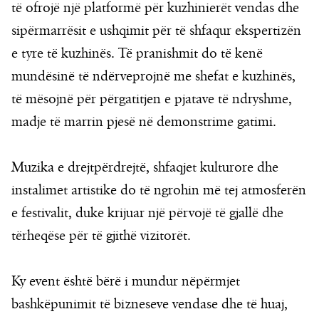
të ofrojë një platformë për kuzhinierët vendas dhe
sipërmarrësit e ushqimit për të shfaqur ekspertizën
e tyre të kuzhinës. Të pranishmit do të kenë
mundësinë të ndërveprojnë me shefat e kuzhinës,
të mësojnë për përgatitjen e pjatave të ndryshme,
madje të marrin pjesë në demonstrime gatimi.
Muzika e drejtpërdrejtë, shfaqjet kulturore dhe
instalimet artistike do të ngrohin më tej atmosferën
e festivalit, duke krijuar një përvojë të gjallë dhe
tërheqëse për të gjithë vizitorët.
Ky event është bërë i mundur nëpërmjet
bashkëpunimit të bizneseve vendase dhe të huaj,