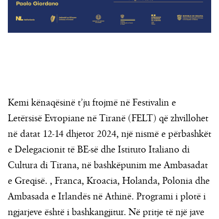
Kemi kënaqësinë t’ju ftojmë në Festivalin e
Letërsisë Evropiane në Tiranë (FELT) që zhvillohet
në datat 12-14 dhjetor 2024, një nismë e përbashkët
e Delegacionit të BE-së dhe Istituto Italiano di
Cultura di Tirana, në bashkëpunim me Ambasadat
e Greqisë. , Franca, Kroacia, Holanda, Polonia dhe
Ambasada e Irlandës në Athinë. Programi i plotë i
ngjarjeve është i bashkangjitur. Në pritje të një jave