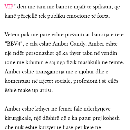
VIP
” deri më tani me banorë mjaft të spikatur, që
kanë përcjellë tek publiku emocione të forta.
Vetëm pak më parë është prezantuar banorja e re e
“BBV4”, e cila është Amber Candy. Amber është
një ndër personazhet që ka thyer tabu në vendin
tonë me kthimin e saj nga fizik mashkulli në femre.
Amber është transgjinorja më e njohur dhe e
komentuar në rrjetet sociale, profesioni i së cilës
është make up artist.
Amber është kthyer në femër falë ndërhyrjeve
kirurgjikale, një dëshirë që e ka patur prej kohësh
dhe nuk është kursyer të flasë për këtë në