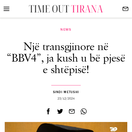
NEWS
Një transgjinore në
“BBV4”, ja kush u bë pjesë
e shtëpisë!
SINDI METUSHI
23/12/2024