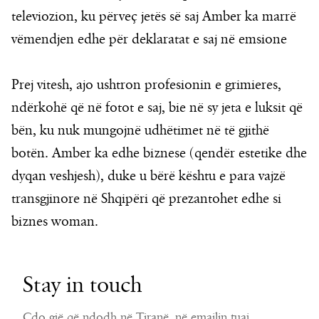
televiozion, ku përveç jetës së saj Amber ka marrë
vëmendjen edhe për deklaratat e saj në emsione
Prej vitesh, ajo ushtron profesionin e grimieres,
ndërkohë që në fotot e saj, bie në sy jeta e luksit që
bën, ku nuk mungojnë udhëtimet në të gjithë
botën. Amber ka edhe biznese (qendër estetike dhe
dyqan veshjesh), duke u bërë kështu e para vajzë
transgjinore në Shqipëri që prezantohet edhe si
biznes woman.
Stay in touch
Çdo gjë që ndodh në Tiranë, në emailin tuaj.