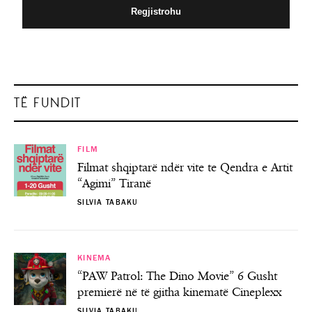
TË FUNDIT
FILM
Filmat shqiptarë ndër vite te Qendra e Artit
“Agimi” Tiranë
SILVIA TABAKU
KINEMA
“PAW Patrol: The Dino Movie” 6 Gusht
premierë në të gjitha kinematë Cineplexx
SILVIA TABAKU