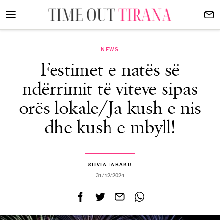
NEWS
Festimet e natës së
ndërrimit të viteve sipas
orës lokale/Ja kush e nis
dhe kush e mbyll!
SILVIA TABAKU
31/12/2024