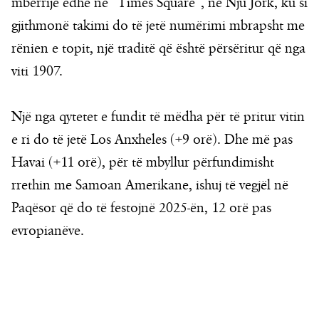
mbërrijë edhe në “Times Square”, në Nju Jork, ku si
gjithmonë takimi do të jetë numërimi mbrapsht me
rënien e topit, një traditë që është përsëritur që nga
viti 1907.
Një nga qytetet e fundit të mëdha për të pritur vitin
e ri do të jetë Los Anxheles (+9 orë). Dhe më pas
Havai (+11 orë), për të mbyllur përfundimisht
rrethin me Samoan Amerikane, ishuj të vegjël në
Paqësor që do të festojnë 2025-ën, 12 orë pas
evropianëve.