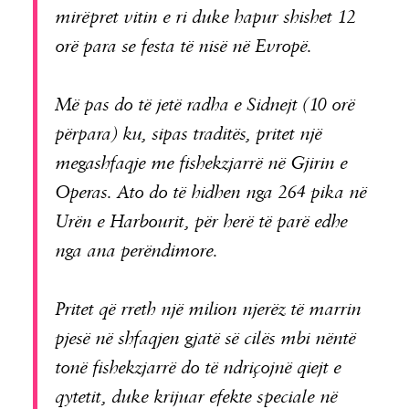
mirëpret vitin e ri duke hapur shishet 12
orë para se festa të nisë në Evropë.
Më pas do të jetë radha e Sidnejt (10 orë
përpara) ku, sipas traditës, pritet një
megashfaqje me fishekzjarrë në Gjirin e
Operas. Ato do të hidhen nga 264 pika në
Urën e Harbourit, për herë të parë edhe
nga ana perëndimore.
Pritet që rreth një milion njerëz të marrin
pjesë në shfaqjen gjatë së cilës mbi nëntë
tonë fishekzjarrë do të ndriçojnë qiejt e
qytetit, duke krijuar efekte speciale në