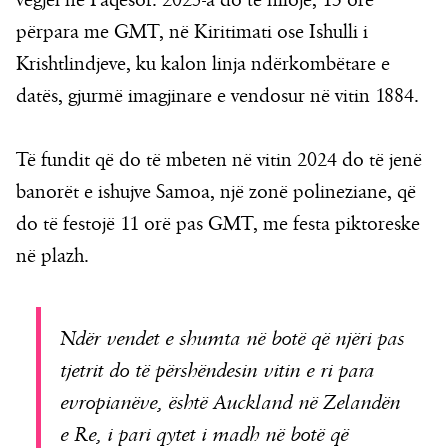
vegjël në Paqësor. 2025-a do të fillojë, 13 orë
përpara me GMT, në Kiritimati ose Ishulli i
Krishtlindjeve, ku kalon linja ndërkombëtare e
datës, gjurmë imagjinare e vendosur në vitin 1884.
Të fundit që do të mbeten në vitin 2024 do të jenë
banorët e ishujve Samoa, një zonë polineziane, që
do të festojë 11 orë pas GMT, me festa piktoreske
në plazh.
Ndër vendet e shumta në botë që njëri pas
tjetrit do të përshëndesin vitin e ri para
evropianëve, është Auckland në Zelandën
e Re, i pari qytet i madh në botë që