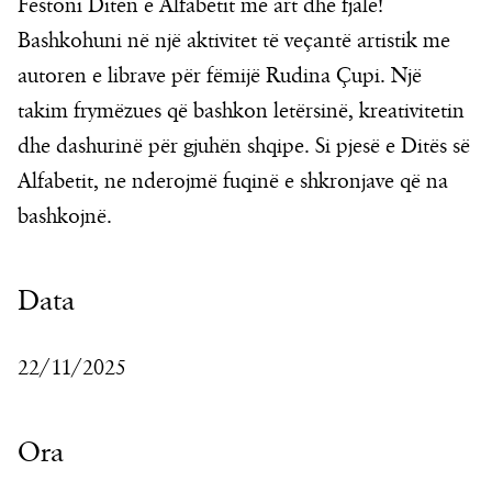
Festoni Ditën e Alfabetit me art dhe fjalë!
Bashkohuni në një aktivitet të veçantë artistik me
autoren e librave për fëmijë Rudina Çupi. Një
takim frymëzues që bashkon letërsinë, kreativitetin
dhe dashurinë për gjuhën shqipe. Si pjesë e Ditës së
Alfabetit, ne nderojmë fuqinë e shkronjave që na
bashkojnë.
Data
22/11/2025
Ora