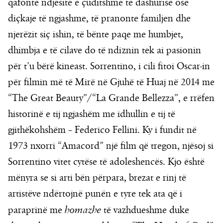
qafonte ndjesitë e çuditshme të dashurisë ose
diçkaje të ngjashme, të pranonte familjen dhe
njerëzit siç ishin, të bënte paqe me humbjet,
dhimbja e të cilave do të ndiznin tek ai pasionin
për t’u bërë kineast. Sorrentino, i cili fitoi Oscar-in
për filmin më të Mirë në Gjuhë të Huaj në 2014 me
“The Great Beauty”/“La Grande Bellezza”, e rrëfen
historinë e tij ngjashëm me idhullin e tij të
gjithëkohshëm – Federico Fellini. Ky i fundit në
1973 nxorri “Amacord” një film që tregon, njësoj si
Sorrentino vitet cytëse të adoleshencës. Kjo është
mënyra se si arti bën përpara, brezat e rinj të
artistëve ndërtojnë punën e tyre tek ata që i
paraprinë me
homazhe
të vazhdueshme duke