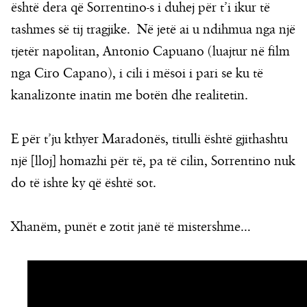
është dera që Sorrentino-s i duhej për t’i ikur të
tashmes së tij tragjike. Në jetë ai u ndihmua nga një
tjetër napolitan, Antonio Capuano (luajtur në film
nga Ciro Capano), i cili i mësoi i pari se ku të
kanalizonte inatin me botën dhe realitetin.
E për t’ju kthyer Maradonës, titulli është gjithashtu
një [lloj] homazhi për të, pa të cilin, Sorrentino nuk
do të ishte ky që është sot.
Xhanëm, punët e zotit janë të mistershme…