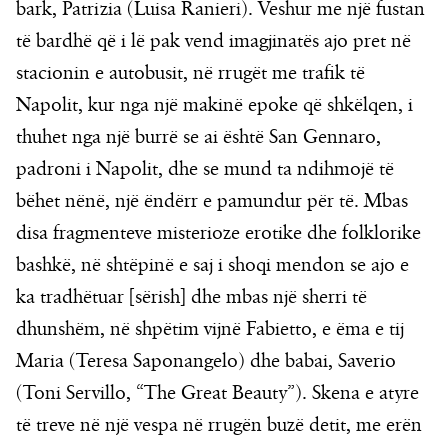
bark, Patrizia (Luisa Ranieri). Veshur me një fustan
të bardhë që i lë pak vend imagjinatës ajo pret në
stacionin e autobusit, në rrugët me trafik të
Napolit, kur nga një makinë epoke që shkëlqen, i
thuhet nga një burrë se ai është San Gennaro,
padroni i Napolit, dhe se mund ta ndihmojë të
bëhet nënë, një ëndërr e pamundur për të. Mbas
disa fragmenteve misterioze erotike dhe folklorike
bashkë, në shtëpinë e saj i shoqi mendon se ajo e
ka tradhëtuar [sërish] dhe mbas një sherri të
dhunshëm, në shpëtim vijnë Fabietto, e ëma e tij
Maria (Teresa Saponangelo) dhe babai, Saverio
(Toni Servillo, “The Great Beauty”). Skena e atyre
të treve në një vespa në rrugën buzë detit, me erën