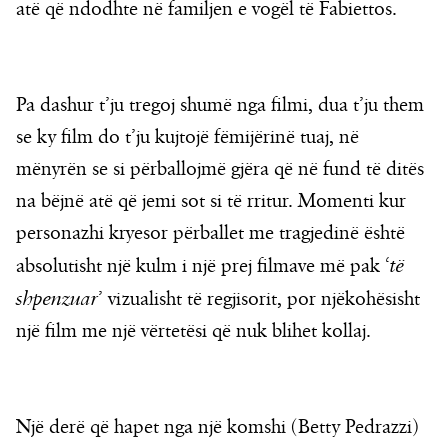
atë që ndodhte në familjen e vogël të Fabiettos.
Pa dashur t’ju tregoj shumë nga filmi, dua t’ju them
se ky film do t’ju kujtojë fëmijërinë tuaj, në
mënyrën se si përballojmë gjëra që në fund të ditës
na bëjnë atë që jemi sot si të rritur. Momenti kur
personazhi kryesor përballet me tragjedinë është
absolutisht një kulm i një prej filmave më pak ‘
të
shpenzuar
’ vizualisht të regjisorit, por njëkohësisht
një film me një vërtetësi që nuk blihet kollaj.
Një derë që hapet nga një komshi (Betty Pedrazzi)