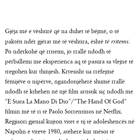
Gjëja më e vështirë që na duhet të bëjmë, o të
paktën ndër gjërat më të vështira, është
të rritemi
.
Po ndërkohë që rritemi, jo rrallë ndodh të
përballemi me eksperienca aq të pasura sa vlejnë të
tregohen kur thinjesh. Kryesisht ua rrëfejmë
fëmijëve o nipërve, ngandonjëherë shumë rrallë
ndodh të kthehen në një film artistik siç ndodh me
“E Stata La Mano Di Dio”/“The Hand Of God”
filmin më të ri të Paolo Sorrentinos në Netflix.
Regjisori gjenial kujton vitet e tij të adoleshencës në
Napolin e viteve 1980, atëhere kur mësoi të