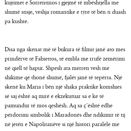
kujtimet e Sorrentinos i gjejmë të mbështjella me
shumë stisje, veshja romantike e tyre të bën ti duash
pa kushte.
Disa nga skenat më të bukura të filmit janë ato mes
prindërve të Fabiettos, të embla me rrufë zemërimi
në qiell të hapur. Shpesh ata merren vesh me
shikime që thonë shumë, fjalët janë të tepërta. Një
skenë ku Maria i bën një shaka praktike komshies
së saj është aq mirë e ekzekutuar sa e ke të
pamundur të mos qeshësh. Aq sa ç’është edhe
përdorimi simbolik i Maradonës dhe ndikimit të tij
në jetën e Napolitanëve si një histori paralele me