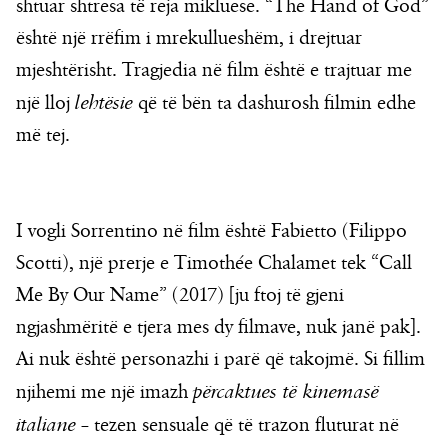
shtuar shtresa të reja mikluese. “The Hand of God”
është një rrëfim i mrekullueshëm, i drejtuar
mjeshtërisht. Tragjedia në film është e trajtuar me
një lloj
lehtësie
që të bën ta dashurosh filmin edhe
më tej.
I vogli Sorrentino në film është Fabietto (Filippo
Scotti), një prerje e Timothée Chalamet tek “Call
Me By Our Name” (2017) [ju ftoj të gjeni
ngjashmëritë e tjera mes dy filmave, nuk janë pak].
Ai nuk është personazhi i parë që takojmë. Si fillim
njihemi me një imazh
përcaktues të kinemasë
italiane
– tezen sensuale që të trazon fluturat në