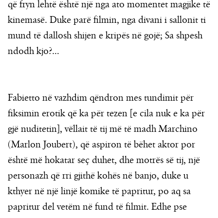
që fryn lehtë është një nga ato momentet magjike të
kinemasë. Duke parë filmin, nga divani i sallonit ti
mund të dallosh shijen e kripës në gojë; Sa shpesh
ndodh kjo?…
Fabietto në vazhdim qëndron mes tundimit për
fiksimin erotik që ka për tezen [e cila nuk e ka për
gjë nuditetin], vëllait të tij më të madh Marchino
(Marlon Joubert), që aspiron të bëhet aktor por
është më hokatar seç duhet, dhe motrës së tij, një
personazh që rri gjithë kohës në banjo, duke u
kthyer në një linjë komike të papritur, po aq sa
papritur del vetëm në fund të filmit. Edhe pse