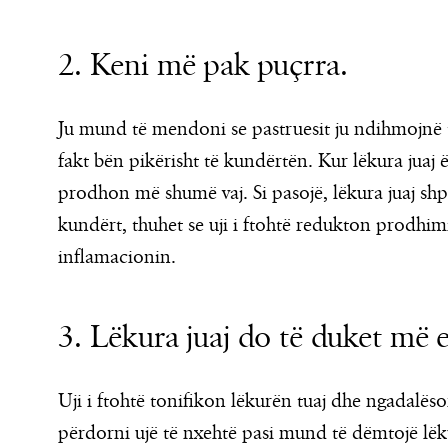
2. Keni më pak puçrra.
Ju mund të mendoni se pastruesit ju ndihmojnë t
fakt bën pikërisht të kundërtën. Kur lëkura juaj 
prodhon më shumë vaj. Si pasojë, lëkura juaj shp
kundërt, thuhet se uji i ftohtë redukton prodhi
inflamacionin.
3. Lëkura juaj do të duket më e
Uji i ftohtë tonifikon lëkurën tuaj dhe ngadalës
përdorni ujë të nxehtë pasi mund të dëmtojë lë