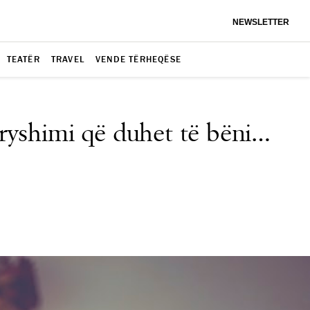
NEWSLETTER
TEATËR
TRAVEL
VENDE TËRHEQËSE
dryshimi që duhet të bëni…