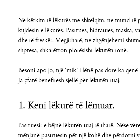
Në kërkim të lëkurës me shkëlqim, ne mund të 
kujdesin e lëkurës. Pastrues, hidratues, maska, v
dhe të freskët. Megjithatë, ne zhgënjehemi shum
shpresa, shkatërron plotësisht lëkurën tonë.
Besoni apo jo, një ‘mik’ i lënë pas dore ka qenë i
Ja çfarë benefitesh sjellë për lëkurën tuaj:
1. Keni lëkurë të lëmuar.
Pastruesit e bëjnë lëkurën tuaj të thatë. Nëse vër
mënjanë pastruesin për një kohë dhe përdorni v