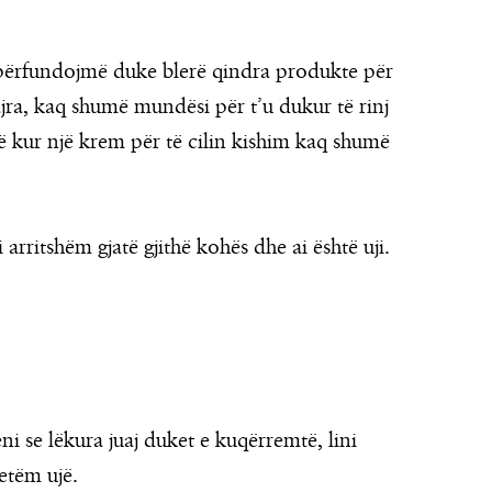
përfundojmë duke blerë qindra produkte për
ajra, kaq shumë mundësi për t’u dukur të rinj
ë kur një krem për të cilin kishim kaq shumë
 arritshëm gjatë gjithë kohës dhe ai është uji.
eni se lëkura juaj duket e kuqërremtë, lini
etëm ujë.