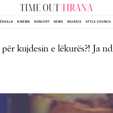
ËSHILLA
KINEMA
KONCERT
NEWS
NGJARJE
STYLE COUNCIL
 për kujdesin e lëkurës?! Ja n