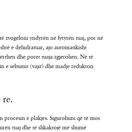
ë zvogëloni yndyrën në fytyrën tuaj, por në
është e dehidratuar, ajo automatikisht
ërthen dhe poret tuaja zgjerohen. Në të
min e sebumit (vajit) dhe madje redukton
 re.
on procesin e plakjes. Sigurohuni që të mos
kurën tuaj dhe të shkaktojë më shumë