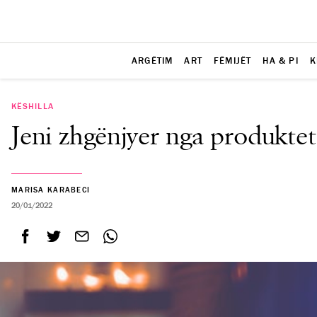
ARGËTIM
ART
FËMIJËT
HA & PI
K
KËSHILLA
Jeni zhgënjyer nga produktet
MARISA KARABECI
20/01/2022