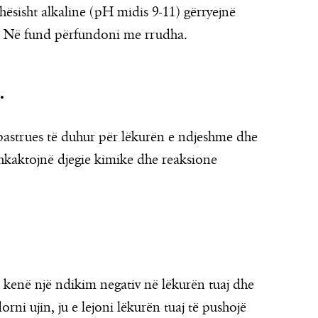
hësisht alkaline (pH midis 9-11) gërryejnë
it. Në fund përfundoni me rrudha.
.
ë pastrues të duhur për lëkurën e ndjeshme dhe
shkaktojnë djegie kimike dhe reaksione
 kenë një ndikim negativ në lëkurën tuaj dhe
rni ujin, ju e lejoni lëkurën tuaj të pushojë