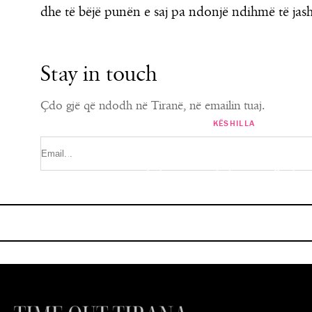
dhe të bëjë punën e saj pa ndonjë ndihmë të jas
Stay in touch
Çdo gjë që ndodh në Tiranë, në emailin tuaj.
KËSHILLA
KËSHILLA
Ekspertët e ‘interior design’ ndajnë k
Dita Ndërkombëtare e Ushqimit “
të mobilimit të duhur të ambi
pjatën time ?”
MARISA KARABECI
MARISA KARABECI