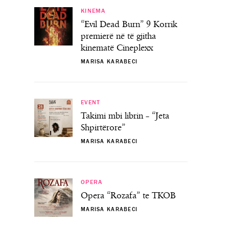
KINEMA
“Evil Dead Burn” 9 Korrik
premierë në të gjitha
kinematë Cineplexx
MARISA KARABECI
EVENT
Takimi mbi librin – “Jeta
Shpirtërore”
MARISA KARABECI
OPERA
Opera “Rozafa” te TKOB
MARISA KARABECI