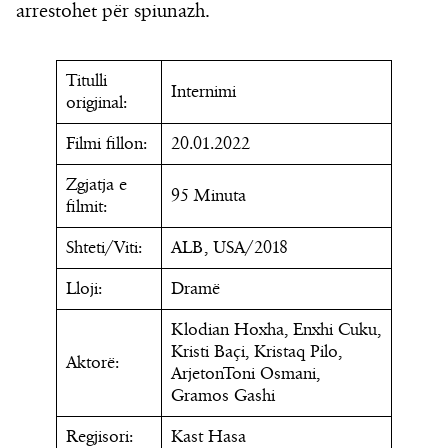
arrestohet për spiunazh.
Titulli
Internimi
origjinal:
Filmi fillon:
20.01.2022
Zgjatja e
95 Minuta
filmit:
Shteti/Viti:
ALB, USA/2018
Lloji:
Dramë
Klodian Hoxha, Enxhi Cuku,
Kristi Baçi, Kristaq Pilo,
Aktorë:
ArjetonToni Osmani,
Gramos Gashi
Regjisori:
Kast Hasa