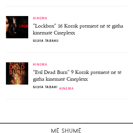
KINEMA
“Lockbox” 16 Korrik premierë në të gjitha
kinematë Cineplexx
SILVIA TABAKU
KINEMA
“Evil Dead Burn” 9 Korrik premierë në të
gjitha kinematë Cineplexx
SILVIA TABAKU
KINEMA
KINEMA
KINEMA
KINEMA
“Lockbox” 16 Korrik premierë në të gjitha
“Evil Dead Burn” 9 Korrik premierë në të
“PAW Patrol: The Dino Movie” 6 Gusht
“Motor City” 23 Korrik premierë në të
premierë në të gjitha kinematë Cineplexx
gjitha kinematë Cineplexx
gjitha kinematë Cineplexx
kinematë Cineplexx
SILVIA TABAKU
SILVIA TABAKU
SILVIA TABAKU
SILVIA TABAKU
MË SHUMË