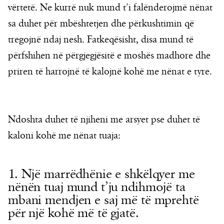
vërtetë. Ne kurrë nuk mund t’i falënderojmë nënat
sa duhet për mbështetjen dhe përkushtimin që
tregojnë ndaj nesh. Fatkeqësisht, disa mund të
përfshihen në përgjegjësitë e moshës madhore dhe
priren të harrojnë të kalojnë kohë me nënat e tyre.
Ndoshta duhet të njiheni me arsyet pse duhet të
kaloni kohë me nënat tuaja:
1. Një marrëdhënie e shkëlqyer me
nënën tuaj mund t’ju ndihmojë ta
mbani mendjen e saj më të mprehtë
për një kohë më të gjatë.