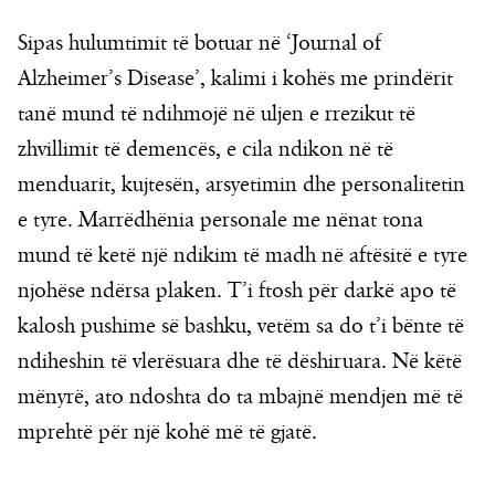
Sipas hulumtimit të botuar në ‘Journal of
Alzheimer’s Disease’, kalimi i kohës me prindërit
tanë mund të ndihmojë në uljen e rrezikut të
zhvillimit të demencës, e cila ndikon në të
menduarit, kujtesën, arsyetimin dhe personalitetin
e tyre. Marrëdhënia personale me nënat tona
mund të ketë një ndikim të madh në aftësitë e tyre
njohëse ndërsa plaken. T’i ftosh për darkë apo të
kalosh pushime së bashku, vetëm sa do t’i bënte të
ndiheshin të vlerësuara dhe të dëshiruara. Në këtë
mënyrë, ato ndoshta do ta mbajnë mendjen më të
mprehtë për një kohë më të gjatë.