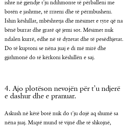
ishte në gjendje t’ju ndihmonte të përballeni me
botën e jashtme, të rriteni dhe të përmbusheni.
Ishin këshillat, mbështetja dhe mësimet e tyre që na
bënë burrat dhe gratë që jemi sot. Mësimet nuk
ndalen kurrë, edhe në të dyzetat dhe të pesëdhjetat.
Do të kuptoni se nëna juaj e di më mirë dhe
gjithmonë do të kërkoni këshillën e saj.
4. Ajo plotëson nevojën për t’u ndjerë
e dashur dhe e pranuar.
Askush në këtë botë nuk do t’ju dojë aq shumë sa
nëna juaj. Miqtë mund të vijnë dhe të shkojnë,