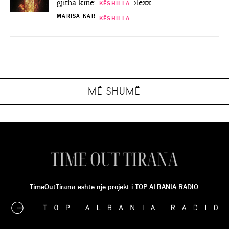
gjitha kinematë Cineplexx
KËSHILLA
MARISA KARABECI
KËSHILLA
KËSHILLA
KËSHILLA
Ekspertët e ‘interior design’ ndajnë
Dita Ndërkombëtare e Ushqimit “Cfarë ka
këshillat e tyre të mobilimit të duhur të
Si të përgatiteni për maratonë, sipas
33 mënyra për të bërë një jetë më
në pjatën time ?”
ambienteve…
aventureske!
ekspertëve!
MARISA KARABECI
MARISA KARABECI
MARISA KARABECI
MARISA KARABECI
MË SHUMË
TimeOutTirana është një projekt i TOP ALBANIA RADIO.