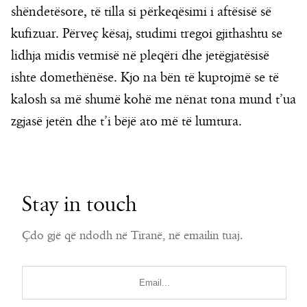
shëndetësore, të tilla si përkeqësimi i aftësisë së
kufizuar. Përveç kësaj, studimi tregoi gjithashtu se
lidhja midis vetmisë në pleqëri dhe jetëgjatësisë
ishte domethënëse. Kjo na bën të kuptojmë se të
kalosh sa më shumë kohë me nënat tona mund t’ua
zgjasë jetën dhe t’i bëjë ato më të lumtura.
Stay in touch
Çdo gjë që ndodh në Tiranë, në emailin tuaj.