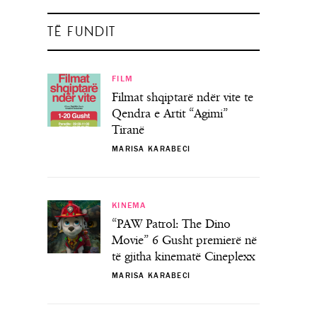
TË FUNDIT
FILM
Filmat shqiptarë ndër vite te
Qendra e Artit “Agimi”
Tiranë
MARISA KARABECI
KINEMA
“PAW Patrol: The Dino
Movie” 6 Gusht premierë në
të gjitha kinematë Cineplexx
MARISA KARABECI