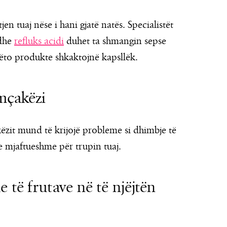
n tuaj nëse i hani gjatë natës. Specialistët
 dhe
refluks acidi
duhet ta shmangin sepse
këto produkte shkaktojnë kapsllëk.
amçakëzi
ëzit mund të krijojë probleme si dhimbje të
e mjaftueshme për trupin tuaj.
e të frutave në të njëjtën