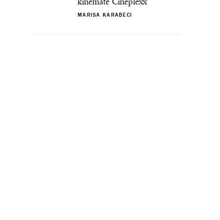
kinematë Cineplexx
MARISA KARABECI