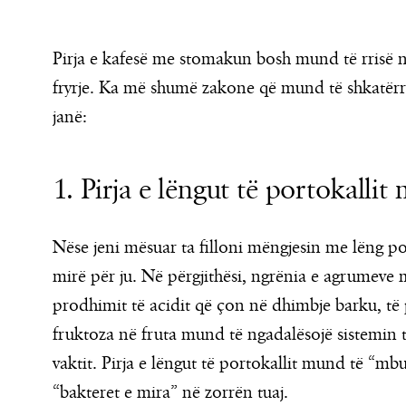
Pirja e kafesë me stomakun bosh mund të rrisë ni
fryrje. Ka më shumë zakone që mund të shkatërrojn
janë:
1. Pirja e lëngut të portokall
Nëse jeni mësuar ta filloni mëngjesin me lëng po
mirë për ju. Në përgjithësi, ngrënia e agrumeve
prodhimit të acidit që çon në dhimbje barku, të p
fruktoza në fruta mund të ngadalësojë sistemin t
vaktit. Pirja e lëngut të portokallit mund të “mb
“bakteret e mira” në zorrën tuaj.