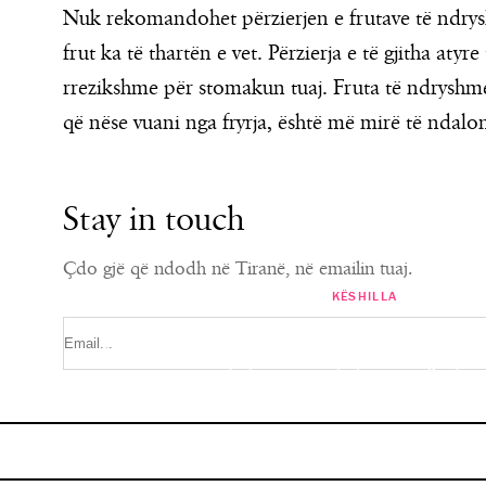
Nuk rekomandohet përzierjen e frutave të ndrys
frut ka të thartën e vet. Përzierja e të gjitha aty
rrezikshme për stomakun tuaj. Fruta të ndryshme
që nëse vuani nga fryrja, është më mirë të ndaloni
Stay in touch
Çdo gjë që ndodh në Tiranë, në emailin tuaj.
KËSHILLA
KËSHILLA
Ekspertët e ‘interior design’ ndajnë k
Dita Ndërkombëtare e Ushqimit “
të mobilimit të duhur të ambi
pjatën time ?”
MARISA KARABECI
MARISA KARABECI