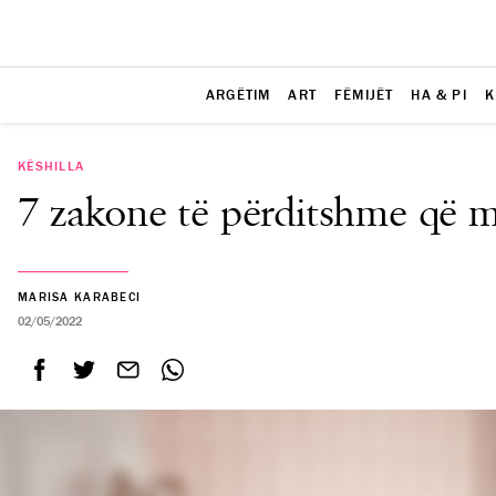
ARGËTIM
ART
FËMIJËT
HA & PI
K
KËSHILLA
7 zakone të përditshme që m
MARISA KARABECI
02/05/2022