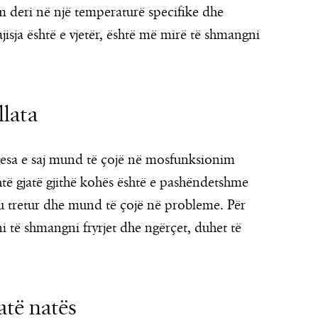
m deri në një temperaturë specifike dhe
jisja është e vjetër, është më mirë të shmangni
llata
esa e saj mund të çojë në mosfunksionim
ohtë gjatë gjithë kohës është e pashëndetshme
 tretur dhe mund të çojë në probleme. Për
i të shmangni fryrjet dhe ngërçet, duhet të
atë natës