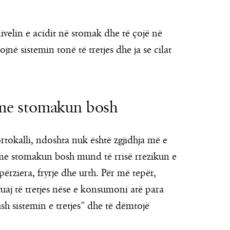
velin e acidit në stomak dhe të çojë në
ë sistemin tonë të tretjes dhe ja se cilat
it me stomakun bosh
rtokalli, ndoshta nuk është zgjidhja më e
 me stomakun bosh mund të rrisë rrezikun e
ërziera, fryrje dhe urth. Për më tepër,
uaj të tretjes nëse e konsumoni atë para
ush sistemin e tretjes” dhe të dëmtojë