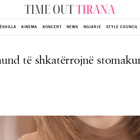
ËSHILLA
KINEMA
KONCERT
NEWS
NGJARJE
STYLE COUNCIL
und të shkatërrojnë stomakun