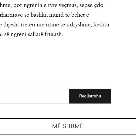
hme, por ngrënia e tyre veçmas, sepse çdo
re thartirave së bashku mund të bëhet e
 thjesht treten me ritme të ndryshme, kështu
 së ngrëni sallatë frutash.
ëshillat e tyre
Cfarë ka në
enteve…
Si të përgat
33 mënyra p
MË SHUMË