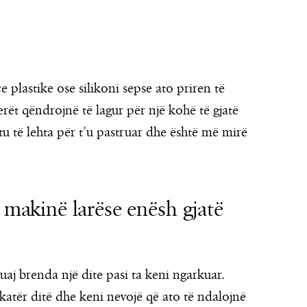
 plastike ose silikoni sepse ato priren të
ët qëndrojnë të lagur për një kohë të gjatë
tu të lehta për t’u pastruar dhe është më mirë
ë makinë larëse enësh gjatë
tuaj brenda një dite pasi ta keni ngarkuar.
 katër ditë dhe keni nevojë që ato të ndalojnë