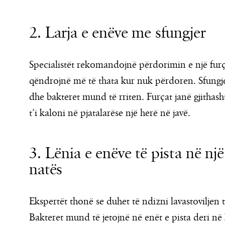
2. Larja e enëve me sfungjer
Specialistët rekomandojnë përdorimin e një furçe
qëndrojnë më të thata kur nuk përdoren. Sfungjer
dhe bakteret mund të rriten. Furçat janë gjithash
t’i kaloni në pjatalarëse një herë në javë.
3. Lënia e enëve të pista në nj
natës
Ekspertët thonë se duhet të ndizni lavastoviljen 
Bakteret mund të jetojnë në enët e pista deri në