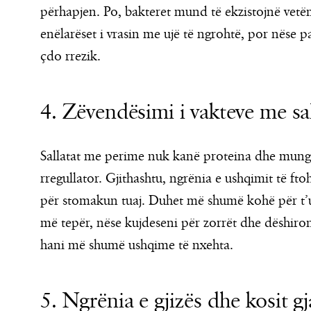
përhapjen. Po, bakteret mund të ekzistojnë vetë
enëlarëset i vrasin me ujë të ngrohtë, por nëse pa
çdo rrezik.
4. Zëvendësimi i vakteve me sa
Sallatat me perime nuk kanë proteina dhe mung
rregullator. Gjithashtu, ngrënia e ushqimit të ft
për stomakun tuaj. Duhet më shumë kohë për t’u
më tepër, nëse kujdeseni për zorrët dhe dëshiron
hani më shumë ushqime të nxehta.
5. Ngrënia e gjizës dhe kosit gj