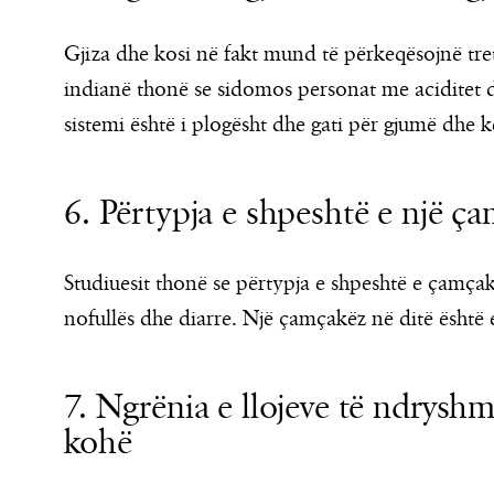
Gjiza dhe kosi në fakt mund të përkeqësojnë tretje
indianë thonë se sidomos personat me aciditet
sistemi është i plogësht dhe gati për gjumë dhe 
6. Përtypja e shpeshtë e një ç
Studiuesit thonë se përtypja e shpeshtë e çamçak
nofullës dhe diarre. Një çamçakëz në ditë është 
7. Ngrënia e llojeve të ndryshm
kohë