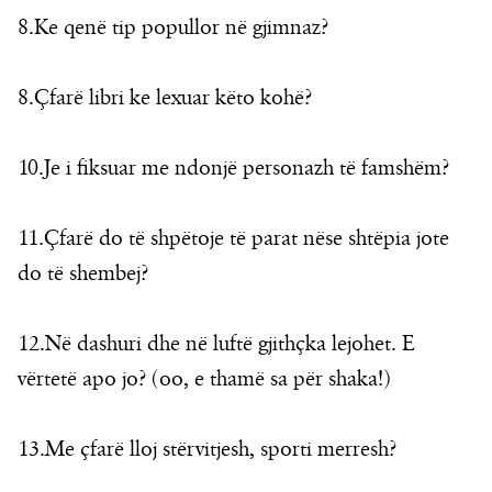
8.Ke qenë tip popullor në gjimnaz?
8.Çfarë libri ke lexuar këto kohë?
10.Je i fiksuar me ndonjë personazh të famshëm?
11.Çfarë do të shpëtoje të parat nëse shtëpia jote
do të shembej?
12.Në dashuri dhe në luftë gjithçka lejohet. E
vërtetë apo jo? (oo, e thamë sa për shaka!)
13.Me çfarë lloj stërvitjesh, sporti merresh?