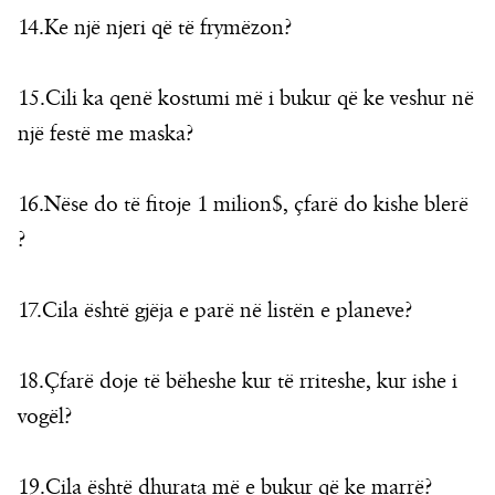
14.Ke një njeri që të frymëzon?
15.Cili ka qenë kostumi më i bukur që ke veshur në
një festë me maska?
16.Nëse do të fitoje 1 milion$, çfarë do kishe blerë
?
17.Cila është gjëja e parë në listën e planeve?
18.Çfarë doje të bëheshe kur të rriteshe, kur ishe i
vogël?
19.Cila është dhurata më e bukur që ke marrë?