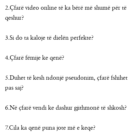
2.Çfarë video online të ka bërë më shumë për të
qeshur?
3.Si do ta kaloje të dielën perfekte?
4.Çfarë fëmije ke qenë?
5.Duhet të kesh ndonjë pseudonim, çfarë fshihet
pas saj?
6.Në çfarë vendi ke dashur gjithmonë të shkosh?
7.Cila ka qenë puna jote më e keqe?