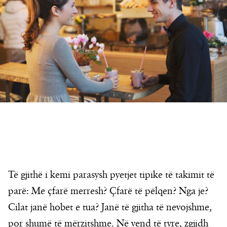
Të gjithë i kemi parasysh pyetjet tipike të takimit të
parë: Me çfarë merresh? Çfarë të pëlqen? Nga je?
Cilat janë hobet e tua? Janë të gjitha të nevojshme,
por shumë të mërzitshme. Në vend të tyre, zgjidh