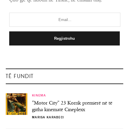
Çdo gjë që ndodh në Tiranë, në emailin tuaj.
TË FUNDIT
KINEMA
“Motor City” 23 Korrik premierë në të
gjitha kinematë Cineplexx
MARISA KARABECI