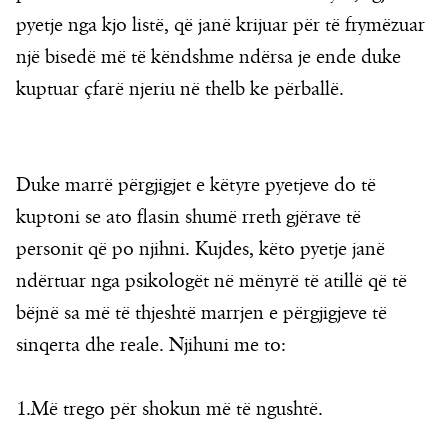
pyetje nga kjo listë, që janë krijuar për të frymëzuar
një bisedë më të këndshme ndërsa je ende duke
kuptuar çfarë njeriu në thelb ke përballë.
Duke marrë përgjigjet e këtyre pyetjeve do të
kuptoni se ato flasin shumë rreth gjërave të
personit që po njihni. Kujdes, këto pyetje janë
ndërtuar nga psikologët në mënyrë të atillë që të
bëjnë sa më të thjeshtë marrjen e përgjigjeve të
sinqerta dhe reale. Njihuni me to:
1.Më trego për shokun më të ngushtë.