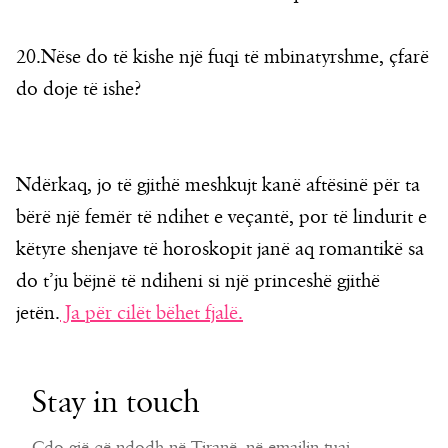
20.Nëse do të kishe një fuqi të mbinatyrshme, çfarë
do doje të ishe?
Ndërkaq, jo të gjithë meshkujt kanë aftësinë për ta
bërë një femër të ndihet e veçantë, por të lindurit e
këtyre shenjave të horoskopit janë aq romantikë sa
do t’ju bëjnë të ndiheni si një princeshë gjithë
jetën.
Ja për cilët bëhet fjalë.
Stay in touch