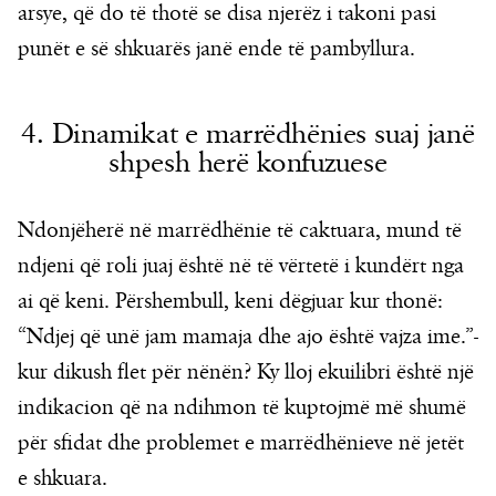
arsye, që do të thotë se disa njerëz i takoni pasi
punët e së shkuarës janë ende të pambyllura.
4. Dinamikat e marrëdhënies suaj janë
shpesh herë konfuzuese
Ndonjëherë në marrëdhënie të caktuara, mund të
ndjeni që roli juaj është në të vërtetë i kundërt nga
ai që keni. Përshembull, keni dëgjuar kur thonë:
“Ndjej që unë jam mamaja dhe ajo është vajza ime.”-
kur dikush flet për nënën? Ky lloj ekuilibri është një
indikacion që na ndihmon të kuptojmë më shumë
për sfidat dhe problemet e marrëdhënieve në jetët
e shkuara.