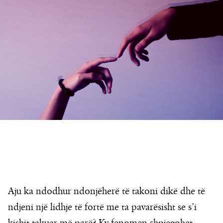
Aju ka ndodhur ndonjëherë të takoni dikë dhe të
ndjeni një lidhje të fortë me ta pavarësisht se s’i