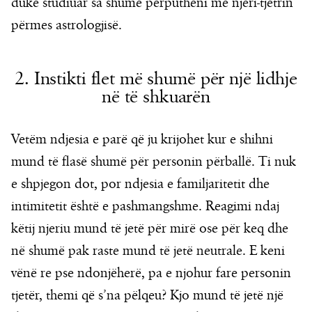
duke studiuar sa shumë përputheni me njëri-tjetrin
përmes astrologjisë.
2. Instikti flet më shumë për një lidhje
në të shkuarën
Vetëm ndjesia e parë që ju krijohet kur e shihni
mund të flasë shumë për personin përballë. Ti nuk
e shpjegon dot, por ndjesia e familjaritetit dhe
intimitetit është e pashmangshme. Reagimi ndaj
këtij njeriu mund të jetë për mirë ose për keq dhe
në shumë pak raste mund të jetë neutrale. E keni
vënë re pse ndonjëherë, pa e njohur fare personin
tjetër, themi që s’na pëlqeu? Kjo mund të jetë një