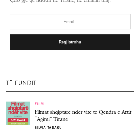
Çdo gjë që ndodh në Tiranë, në emailin tuaj.
TË FUNDIT
FILM
Filmat shqiptarë ndër vite te Qendra e Artit
“Agimi” Tiranë
SILVIA TABAKU