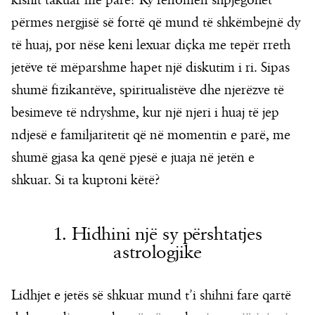
kishit takuar më parë? Ky fenomen shpjegohet
përmes nergjisë së fortë që mund të shkëmbejnë dy
të huaj, por nëse keni lexuar diçka me tepër rreth
jetëve të mëparshme hapet një diskutim i ri. Sipas
shumë fizikantëve, spiritualistëve dhe njerëzve të
besimeve të ndryshme, kur një njeri i huaj të jep
ndjesë e familjaritetit që në momentin e parë, me
shumë gjasa ka qenë pjesë e juaja në jetën e
shkuar. Si ta kuptoni këtë?
1. Hidhini një sy përshtatjes
astrologjike
Lidhjet e jetës së shkuar mund t’i shihni fare qartë