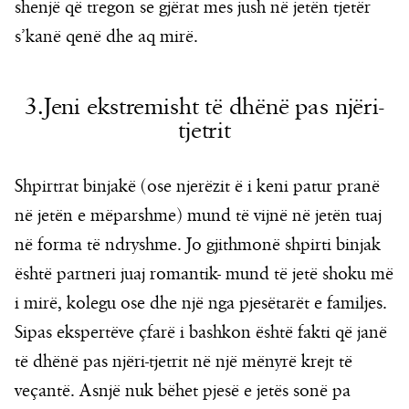
shenjë që tregon se gjërat mes jush në jetën tjetër
s’kanë qenë dhe aq mirë.
3.Jeni ekstremisht të dhënë pas njëri-
tjetrit
Shpirtrat binjakë (ose njerëzit ë i keni patur pranë
në jetën e mëparshme) mund të vijnë në jetën tuaj
në forma të ndryshme. Jo gjithmonë shpirti binjak
është partneri juaj romantik- mund të jetë shoku më
i mirë, kolegu ose dhe një nga pjesëtarët e familjes.
Sipas ekspertëve çfarë i bashkon është fakti që janë
të dhënë pas njëri-tjetrit në një mënyrë krejt të
veçantë. Asnjë nuk bëhet pjesë e jetës sonë pa