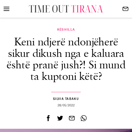
KËSHILLA
Keni ndjerë ndonjëherë
sikur dikush nga e kaluara
është pranë jush?! Si mund
ta kuptoni këtë?
SILVIA TABAKU
28/05/2022