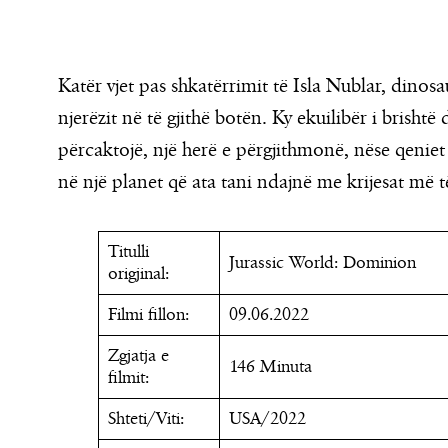
Katër vjet pas shkatërrimit të Isla Nublar, dinosa
njerëzit në të gjithë botën. Ky ekuilibër i brisht
përcaktojë, një herë e përgjithmonë, nëse qeniet
në një planet që ata tani ndajnë me krijesat më të
Titulli
Jurassic World: Dominion
origjinal:
Filmi fillon:
09.06.2022
Zgjatja e
146 Minuta
filmit:
Shteti/Viti:
USA/2022