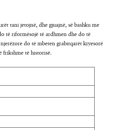
urët tani jetojnë, dhe gjuajnë, së bashku me
ë do të riformësojë të ardhmen dhe do të
 njerëzore do të mbeten grabitqarët kryesorë
 frikshme të historisë.