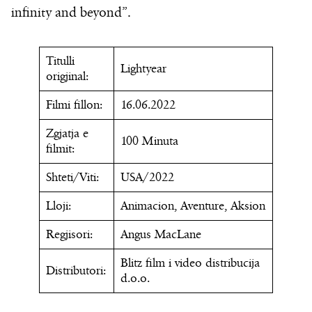
infinity and beyond”.
Titulli
Lightyear
origjinal:
Filmi fillon:
16.06.2022
Zgjatja e
100 Minuta
filmit:
Shteti/Viti:
USA/2022
Lloji:
Animacion, Aventure, Aksion
Regjisori:
Angus MacLane
Blitz film i video distribucija
Distributori:
d.o.o.