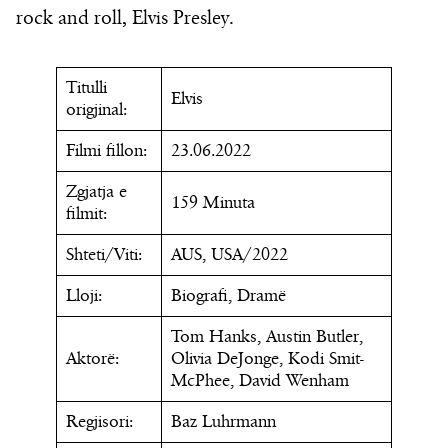
rock and roll, Elvis Presley.
Titulli
Elvis
origjinal:
Filmi fillon:
23.06.2022
Zgjatja e
159 Minuta
filmit:
Shteti/Viti:
AUS, USA/2022
Lloji:
Biografi, Dramë
Tom Hanks, Austin Butler,
Aktorë:
Olivia DeJonge, Kodi Smit-
McPhee, David Wenham
Regjisori:
Baz Luhrmann