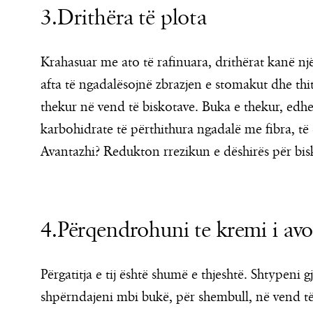
3.Drithëra të plota
Krahasuar me ato të rafinuara, drithërat kanë një
afta të ngadalësojnë zbrazjen e stomakut dhe th
thekur në vend të biskotave. Buka e thekur, edhe
karbohidrate të përthithura ngadalë me fibra, të c
Avantazhi? Redukton rrezikun e dëshirës për bis
4.Përqendrohuni te kremi i av
Përgatitja e tij është shumë e thjeshtë. Shtypen
shpërndajeni mbi bukë, për shembull, në vend të 