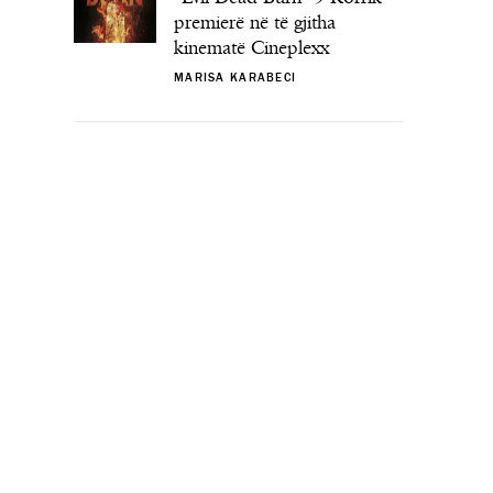
premierë në të gjitha
kinematë Cineplexx
MARISA KARABECI