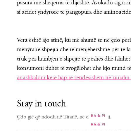
pasura me sheqerna të thjeshtë. Avokado siguron
si acidet yndyrore të pangopura dhe aminoacide 
Vera është ajo stinë, ku më shumë se në çdo peri
mënyra të shpejta dhe të menjëhershme për të lar
truk për humbjen e shpejtë të peshës dhe fshihet n
konsumoni duhet të zvogëlohet dhe kjo mund të 
anashkaloni këtë hap të rëndësishëm në ritualin 
Stay in touch
HA & PI
Çdo gjë që ndodh në Tiranë, në emailin tuaj.
HA & PI
Çfarë ka ndodhur me trupin tonë p