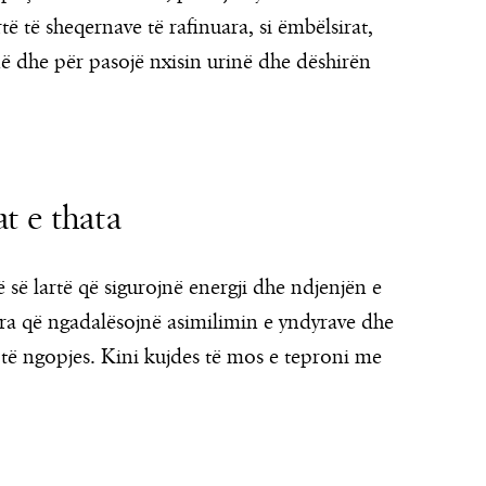
të të sheqernave të rafinuara, si ëmbëlsirat,
në dhe për pasojë nxisin urinë dhe dëshirën
t e thata
ë së lartë që sigurojnë energji dhe ndjenjën e
ra që ngadalësojnë asimilimin e yndyrave dhe
 të ngopjes. Kini kujdes të mos e teproni me