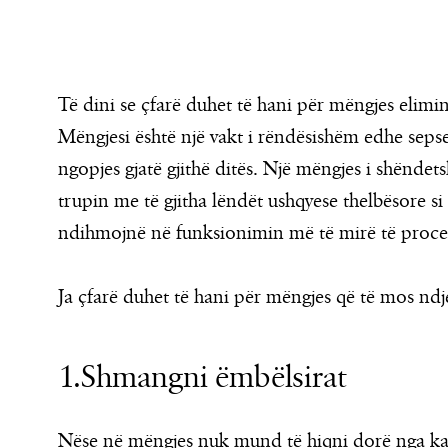
Të dini se çfarë duhet të hani për mëngjes elimin
Mëngjesi është një vakt i rëndësishëm edhe sepse
ngopjes gjatë gjithë ditës. Një mëngjes i shëndet
trupin me të gjitha lëndët ushqyese thelbësore s
ndihmojnë në funksionimin më të mirë të procesev
Ja çfarë duhet të hani për mëngjes që të mos ndje
1.Shmangni ëmbëlsirat
Nëse në mëngjes nuk mund të hiqni dorë nga kap