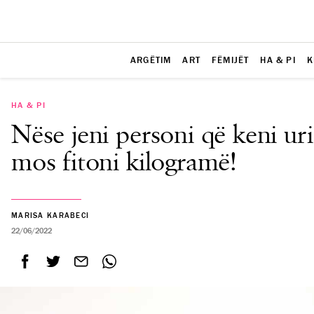
ARGËTIM
ART
FËMIJËT
HA & PI
K
HA & PI
Nëse jeni personi që keni uri
mos fitoni kilogramë!
MARISA KARABECI
22/06/2022