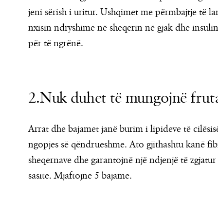
jeni sërish i uritur. Ushqimet me përmbajtje të lar
nxisin ndryshime në sheqerin në gjak dhe insuli
për të ngrënë.
2.Nuk duhet të mungojnë fruta
Arrat dhe bajamet janë burim i lipideve të cilësis
ngopjes së qëndrueshme. Ato gjithashtu kanë fib
sheqernave dhe garantojnë një ndjenjë të zgjatur
sasitë. Mjaftojnë 5 bajame.