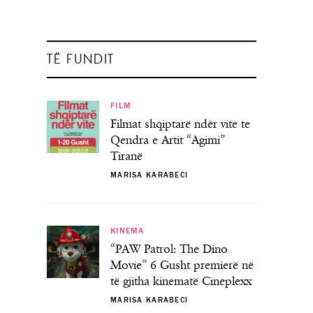
TË FUNDIT
FILM
Filmat shqiptarë ndër vite te
Qendra e Artit “Agimi”
Tiranë
MARISA KARABECI
KINEMA
“PAW Patrol: The Dino
Movie” 6 Gusht premierë në
të gjitha kinematë Cineplexx
MARISA KARABECI