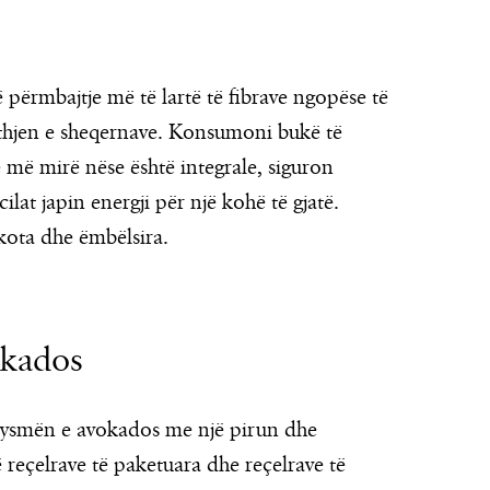
 përmbajtje më të lartë të fibrave ngopëse të
ithjen e sheqernave. Konsumoni bukë të
 më mirë nëse është integrale, siguron
ilat japin energji për një kohë të gjatë.
kota dhe ëmbëlsira.
okados
i gjysmën e avokados me një pirun dhe
reçelrave të paketuara dhe reçelrave të