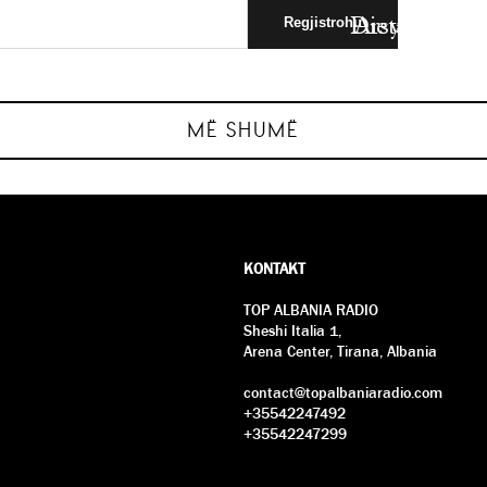
 Tea Brame:
jeve për
Dieta e jetëg
Arsyet e fort
dhe…
d
MË SHUMË
KONTAKT
TOP ALBANIA RADIO
Sheshi Italia 1,
Arena Center, Tirana, Albania
contact@topalbaniaradio.com
+35542247492
+35542247299