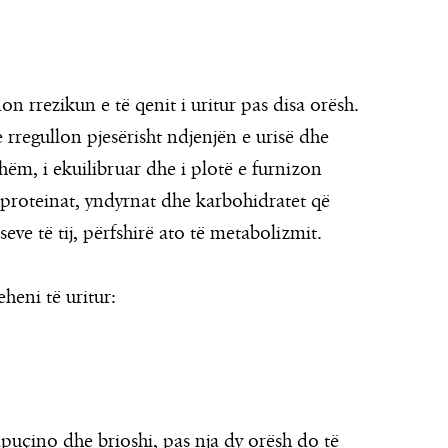
on rrezikun e të qenit i uritur pas disa orësh.
 rregullon pjesërisht ndjenjën e urisë dhe
shëm, i ekuilibruar dhe i plotë e furnizon
i proteinat, yndyrnat dhe karbohidratet që
e të tij, përfshirë ato të metabolizmit.
heni të uritur:
uçino dhe brioshi, pas nja dy orësh do të