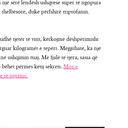
 një sërë lëndësh ushqyese super të ngopura
thelbësore, duke përfshirë triptofanin.
udhë tjetër të vitit, kërkojmë dëshpërimisht
guar kilogramët e tepërt. Megjithatë, ka një
ë ushqimin tuaj. Me fjalë të tjera, sasia që
bëhet përmes këtij sekreti.
Mos e
e të ngrënit.
as ushqimeve