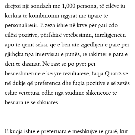
drejtoi një sondazh me 1,000 persona, të cilëve iu
kërkua të kombinonin ngjyrat me tipare të
personalitetit. E zeza ishte në krye për gati çdo
cilësi pozitive, përfshirë vetëbesimin, inteligjencën
apo të qenit seksi, që e bën atë zgjedhjen e parë për
gjithçka nga intervistat e punës, te takimet e para e
deri te dasmat. Në rast se po pyet për
besueshmërinë e këtyre rezultateve, faqja Quartz vë
në dukje që preferenca dhe fuqia pozitive e së zezës
është vërtetuar edhe nga studime shkencore të
besuara të së shkuarës.
E kuqja ishte e preferuara e meshkujve te gratë, kur