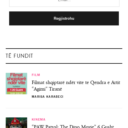
TË FUNDIT
FILM
Filmat shqiptarë ndër vite te Qendra e Artit
“Agimi” Tiranë
MARISA KARABECI
KINEMA
“PAW Patrol: The Dino Movie” 6 Gusht