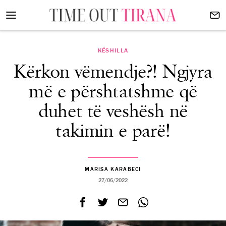
KËSHILLA
Kërkon vëmendje?! Ngjyra
më e përshtatshme që
duhet të veshësh në
takimin e parë!
MARISA KARABECI
27/06/2022