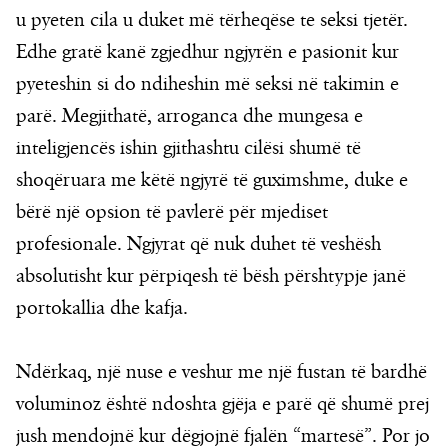
u pyeten cila u duket më tërheqëse te seksi tjetër.
Edhe gratë kanë zgjedhur ngjyrën e pasionit kur
pyeteshin si do ndiheshin më seksi në takimin e
parë. Megjithatë, arroganca dhe mungesa e
inteligjencës ishin gjithashtu cilësi shumë të
shoqëruara me këtë ngjyrë të guximshme, duke e
bërë një opsion të pavlerë për mjediset
profesionale. Ngjyrat që nuk duhet të veshësh
absolutisht kur përpiqesh të bësh përshtypje janë
portokallia dhe kafja.
Ndërkaq, një nuse e veshur me një fustan të bardhë
voluminoz është ndoshta gjëja e parë që shumë prej
jush mendojnë kur dëgjojnë fjalën “martesë”. Por jo