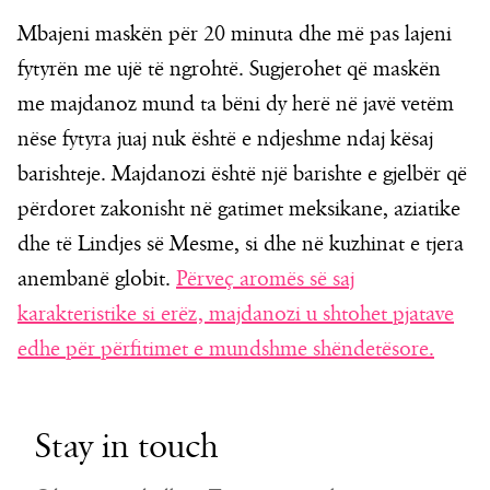
Mbajeni maskën për 20 minuta dhe më pas lajeni
fytyrën me ujë të ngrohtë. Sugjerohet që maskën
me majdanoz mund ta bëni dy herë në javë vetëm
nëse fytyra juaj nuk është e ndjeshme ndaj kësaj
barishteje. Majdanozi është një barishte e gjelbër që
përdoret zakonisht në gatimet meksikane, aziatike
dhe të Lindjes së Mesme, si dhe në kuzhinat e tjera
anembanë globit.
Përveç aromës së saj
karakteristike si erëz, majdanozi u shtohet pjatave
edhe për përfitimet e mundshme shëndetësore.
Stay in touch