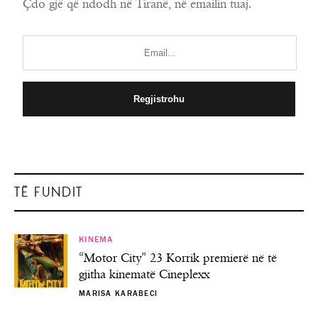
Çdo gjë që ndodh në Tiranë, në emailin tuaj.
TË FUNDIT
KINEMA
“Motor City” 23 Korrik premierë në të
gjitha kinematë Cineplexx
MARISA KARABECI