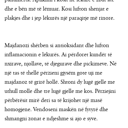
dhe e bën më të lëmuar. Kosi lufton shenjat e
plakjes dhe i jep lëkurës një paraqitje më rinore.
Majdanozi shërben si antioksidant dhe lufton
inflamacionin e lëkurës. Ai përdoret kundër të
nxirave, njollave, të djegurave dhe pickimeve. Në
një tas të thellë përzieni gjysëm gote uji me
majdanoz të grirë hollë. Shtoni dy lugë gjelle me
uthull molle dhe tre lugë gjelle me kos. Përziejini
përbërësit mirë deri sa të krijohet një masë
homogjene. Vendoseni maskën në fytyrë dhe
shmangni zonat e ndjeshme si ajo e syve.