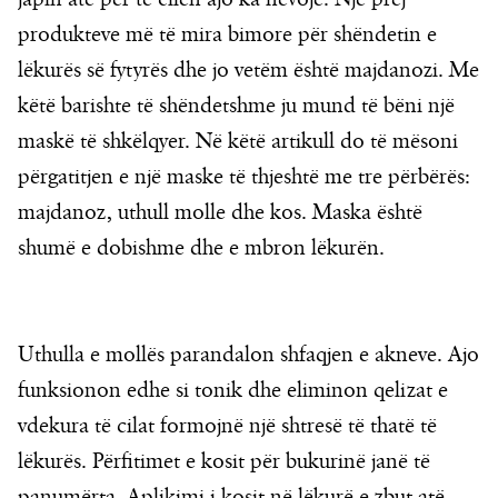
produkteve më të mira bimore për shëndetin e
lëkurës së fytyrës dhe jo vetëm është majdanozi. Me
këtë barishte të shëndetshme ju mund të bëni një
maskë të shkëlqyer. Në këtë artikull do të mësoni
përgatitjen e një maske të thjeshtë me tre përbërës:
majdanoz, uthull molle dhe kos. Maska është
shumë e dobishme dhe e mbron lëkurën.
Uthulla e mollës parandalon shfaqjen e akneve. Ajo
funksionon edhe si tonik dhe eliminon qelizat e
vdekura të cilat formojnë një shtresë të thatë të
lëkurës. Përfitimet e kosit për bukurinë janë të
panumërta. Aplikimi i kosit në lëkurë e zbut atë