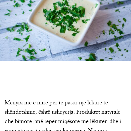
Mënyra më e mirë për të pasur një lëkurë të
shëndetshme, është ushqyerja. Produktet natyrale
dhe bimore janë tepër miqësore me lëkurën dhe i
japin atë për të cilën ajo ka nevojë. Një prej