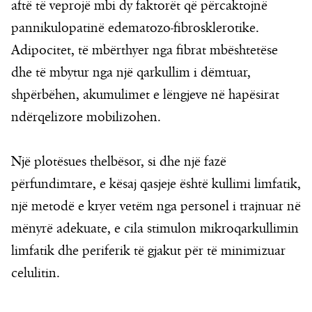
aftë të veprojë mbi dy faktorët që përcaktojnë
pannikulopatinë edematozo-fibrosklerotike.
Adipocitet, të mbërthyer nga fibrat mbështetëse
dhe të mbytur nga një qarkullim i dëmtuar,
shpërbëhen, akumulimet e lëngjeve në hapësirat
ndërqelizore mobilizohen.
Një plotësues thelbësor, si dhe një fazë
përfundimtare, e kësaj qasjeje është kullimi limfatik,
një metodë e kryer vetëm nga personel i trajnuar në
mënyrë adekuate, e cila stimulon mikroqarkullimin
limfatik dhe periferik të gjakut për të minimizuar
celulitin.