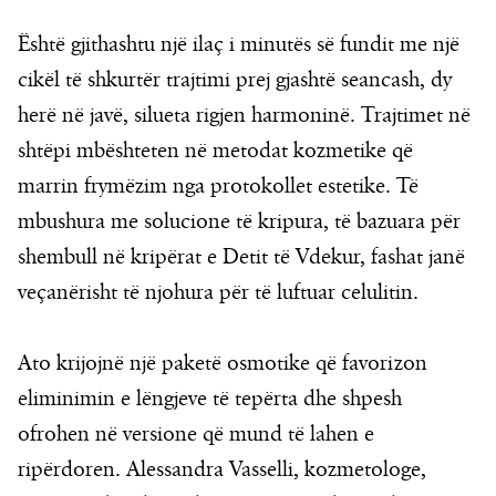
Është gjithashtu një ilaç i minutës së fundit me një
cikël të shkurtër trajtimi prej gjashtë seancash, dy
herë në javë, silueta rigjen harmoninë. Trajtimet në
shtëpi mbështeten në metodat kozmetike që
marrin frymëzim nga protokollet estetike. Të
mbushura me solucione të kripura, të bazuara për
shembull në kripërat e Detit të Vdekur, fashat janë
veçanërisht të njohura për të luftuar celulitin.
Ato krijojnë një paketë osmotike që favorizon
eliminimin e lëngjeve të tepërta dhe shpesh
ofrohen në versione që mund të lahen e
ripërdoren. Alessandra Vasselli, kozmetologe,