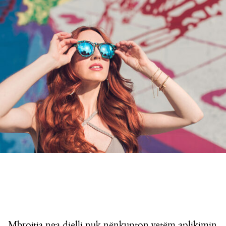
Mbrojtja nga dielli nuk nënkupton vetëm aplikimin