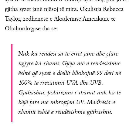
gjitha syzet janë njësoj të mira. Okulistja Rebecca
Taylor, zëdhënëse e Akademisë Amerikane të
Oftalmologjisë tha se:
Nuk ka rëndësi sa të errët janë dhe çfarë
ngjyre ka xhami. Gjëja më e rëndësishme
është që syzet e diellit bllokojnë 99 deri në
100% të rrezatimit UVA dhe UVB.
Gjithashtu, polarizimi i xhamit nuk ka të
bëjë fare me mbrojtjen UV. Madhësia e
xhamit është e rëndësishme gjithashtu.