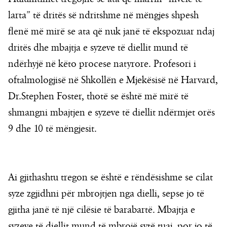
larta” të dritës së ndritshme në mëngjes shpesh
flenë më mirë se ata që nuk janë të ekspozuar ndaj
dritës dhe mbajtja e syzeve të diellit mund të
ndërhyjë në këto procese natyrore. Profesori i
oftalmologjisë në Shkollën e Mjekësisë në Harvard,
Dr.Stephen Foster, thotë se është më mirë të
shmangni mbajtjen e syzeve të diellit ndërmjet orës
9 dhe 10 të mëngjesit.
Ai gjithashtu tregon se është e rëndësishme se cilat
syze zgjidhni për mbrojtjen nga dielli, sepse jo të
gjitha janë të një cilësie të barabartë. Mbajtja e
syzeve të diellit mund të mbrojë sytë tuaj, por jo të