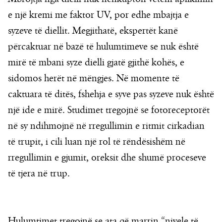
e një kremi me faktor UV, por edhe mbajtja e
syzeve të diellit. Megjithatë, ekspertët kanë
përcaktuar në bazë të hulumtimeve se nuk është
mirë të mbani syze dielli gjatë gjithë kohës, e
sidomos herët në mëngjes. Në momente të
caktuara të ditës, fshehja e syve pas syzeve nuk është
një ide e mirë. Studimet tregojnë se fotoreceptorët
në sy ndihmojnë në rregullimin e ritmit cirkadian
të trupit, i cili luan një rol të rëndësishëm në
rregullimin e gjumit, oreksit dhe shumë proceseve
të tjera në trup.
Hulumtimet tregojnë se ata që marrin “nivele të