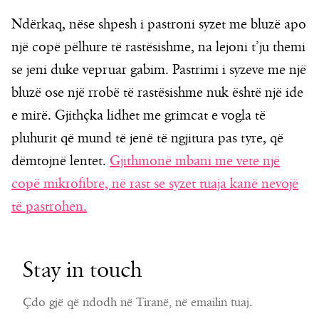
Ndërkaq, nëse shpesh i pastroni syzet me bluzë apo
një copë pëlhure të rastësishme, na lejoni t’ju themi
se jeni duke vepruar gabim. Pastrimi i syzeve me një
bluzë ose një rrobë të rastësishme nuk është një ide
e mirë. Gjithçka lidhet me grimcat e vogla të
pluhurit që mund të jenë të ngjitura pas tyre, që
dëmtojnë lentet.
Gjithmonë mbani me vete një
copë mikrofibre, në rast se syzet tuaja kanë nevojë
të pastrohen.
Stay in touch
Çdo gjë që ndodh në Tiranë, në emailin tuaj.