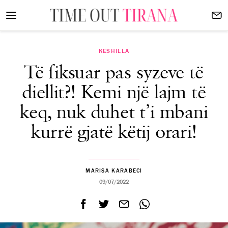
KËSHILLA
Të fiksuar pas syzeve të
diellit?! Kemi një lajm të
keq, nuk duhet t’i mbani
kurrë gjatë këtij orari!
MARISA KARABECI
09/07/2022