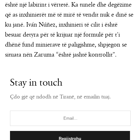
është një labirint i vërtetë. Ka tunele dhe degëzime
që as inxhinierët më të mirë të vendit nuk e dinë se
ku janë. Iván Núñez, inxhinieri të cilit i është
besuar detyra për të krijuar një formulë për t’i
dhënë fund minierave të paligjshme, shpjegon se
situata nën Zaruma “është jashtë kontrollit”.
Stay in touch
Çdo gjë që ndodh në Tiranë, në emailin tuaj.