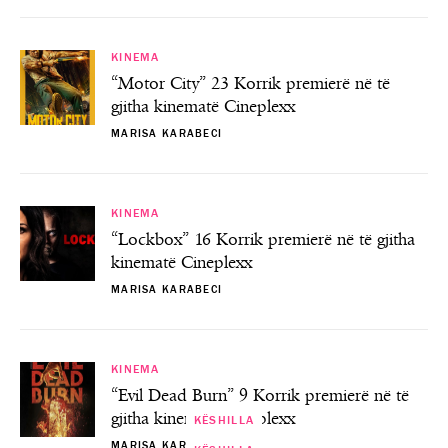
KINEMA
“Motor City” 23 Korrik premierë në të
gjitha kinematë Cineplexx
MARISA KARABECI
KINEMA
“Lockbox” 16 Korrik premierë në të gjitha
kinematë Cineplexx
MARISA KARABECI
KINEMA
“Evil Dead Burn” 9 Korrik premierë në të
gjitha kinematë Cineplexx
KËSHILLA
TRAVEL
TRAVEL
MARISA KARABECI