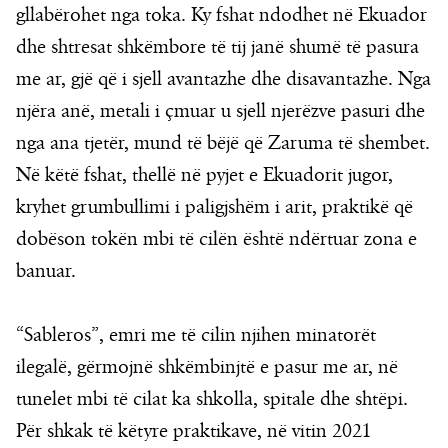
gllabërohet nga toka. Ky fshat ndodhet në Ekuador
dhe shtresat shkëmbore të tij janë shumë të pasura
me ar, gjë që i sjell avantazhe dhe disavantazhe. Nga
njëra anë, metali i çmuar u sjell njerëzve pasuri dhe
nga ana tjetër, mund të bëjë që Zaruma të shembet.
Në këtë fshat, thellë në pyjet e Ekuadorit jugor,
kryhet grumbullimi i paligjshëm i arit, praktikë që
dobëson tokën mbi të cilën është ndërtuar zona e
banuar.
“Sableros”, emri me të cilin njihen minatorët
ilegalë, gërmojnë shkëmbinjtë e pasur me ar, në
tunelet mbi të cilat ka shkolla, spitale dhe shtëpi.
Për shkak të këtyre praktikave, në vitin 2021