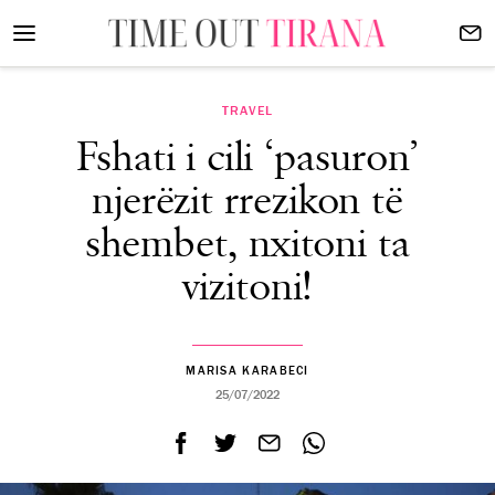
TRAVEL
Fshati i cili ‘pasuron’
njerëzit rrezikon të
shembet, nxitoni ta
vizitoni!
MARISA KARABECI
25/07/2022