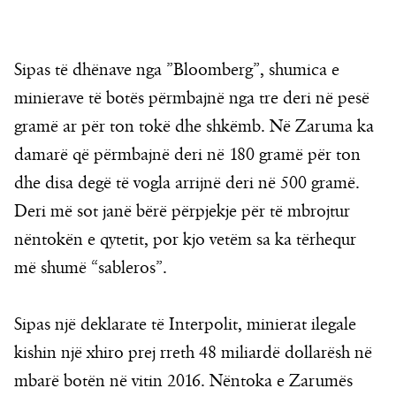
Sipas të dhënave nga ”Bloomberg”, shumica e
minierave të botës përmbajnë nga tre deri në pesë
gramë ar për ton tokë dhe shkëmb. Në Zaruma ka
damarë që përmbajnë deri në 180 gramë për ton
dhe disa degë të vogla arrijnë deri në 500 gramë.
Deri më sot janë bërë përpjekje për të mbrojtur
nëntokën e qytetit, por kjo vetëm sa ka tërhequr
më shumë “sableros”.
Sipas një deklarate të Interpolit, minierat ilegale
kishin një xhiro prej rreth 48 miliardë dollarësh në
mbarë botën në vitin 2016. Nëntoka e Zarumës