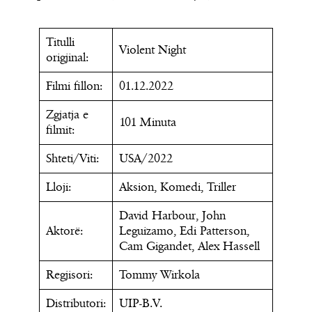
Titulli
Violent Night
origjinal:
Filmi fillon:
01.12.2022
Zgjatja e
101 Minuta
filmit:
Shteti/Viti:
USA/2022
Lloji:
Aksion, Komedi, Triller
David Harbour, John
Aktorë:
Leguizamo, Edi Patterson,
Cam Gigandet, Alex Hassell
Regjisori:
Tommy Wirkola
Distributori:
UIP-B.V.