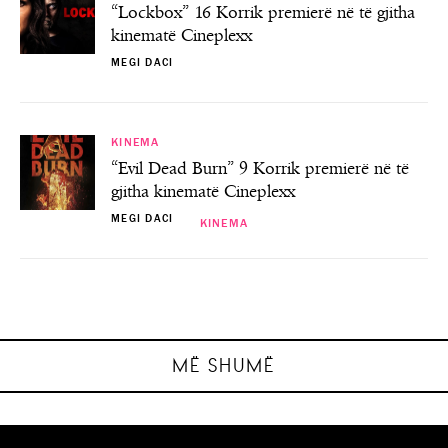
“Lockbox” 16 Korrik premierë në të gjitha
kinematë Cineplexx
MEGI DACI
KINEMA
“Evil Dead Burn” 9 Korrik premierë në të
gjitha kinematë Cineplexx
MEGI DACI
KINEMA
KINEMA
KINEMA
KINEMA
“Lockbox” 16 Korrik premierë në të gjitha
“Evil Dead Burn” 9 Korrik premierë në të
“PAW Patrol: The Dino Movie” 6 Gusht
“Motor City” 23 Korrik premierë në të
premierë në të gjitha kinematë Cineplexx
gjitha kinematë Cineplexx
gjitha kinematë Cineplexx
kinematë Cineplexx
MEGI DACI
MEGI DACI
MEGI DACI
MEGI DACI
MË SHUMË