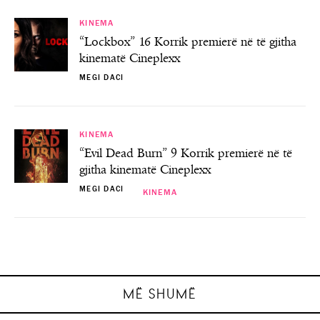
KINEMA
“Lockbox” 16 Korrik premierë në të gjitha
kinematë Cineplexx
MEGI DACI
KINEMA
“Evil Dead Burn” 9 Korrik premierë në të
gjitha kinematë Cineplexx
MEGI DACI
KINEMA
KINEMA
KINEMA
KINEMA
“Lockbox” 16 Korrik premierë në të gjitha
“Evil Dead Burn” 9 Korrik premierë në të
“PAW Patrol: The Dino Movie” 6 Gusht
“Motor City” 23 Korrik premierë në të
premierë në të gjitha kinematë Cineplexx
gjitha kinematë Cineplexx
gjitha kinematë Cineplexx
kinematë Cineplexx
MEGI DACI
MEGI DACI
MEGI DACI
MEGI DACI
MË SHUMË