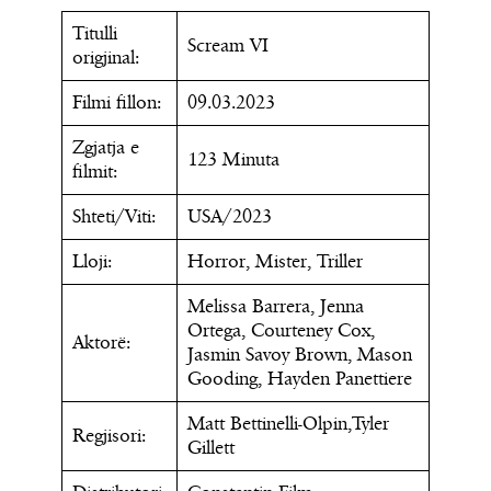
Titulli
Scream VI
origjinal:
Filmi fillon:
09.03.2023
Zgjatja e
123 Minuta
filmit:
Shteti/Viti:
USA/2023
Lloji:
Horror, Mister, Triller
Melissa Barrera, Jenna
Ortega, Courteney Cox,
Aktorë:
Jasmin Savoy Brown, Mason
Gooding, Hayden Panettiere
Matt Bettinelli-Olpin,Tyler
Regjisori:
Gillett