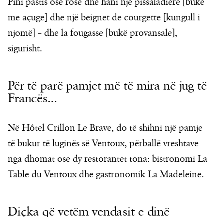
Pini pastis ose rosé dhe hani një pissaladière [bukë
me açuge] dhe një beignet de courgette [kungull i
njomë] – dhe la fougasse [bukë provansale],
sigurisht.
Për të parë pamjet më të mira në jug të
Francës…
Në Hôtel Crillon Le Brave, do të shihni një pamje
të bukur të luginës së Ventoux, përballë vreshtave
nga dhomat ose dy restorantet tona: bistronomi La
Table du Ventoux dhe gastronomik La Madeleine.
Diçka që vetëm vendasit e dinë