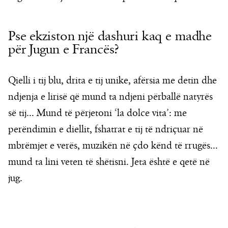
Pse ekziston një dashuri kaq e madhe
për Jugun e Francës?
Qielli i tij blu, drita e tij unike, afërsia me detin dhe
ndjenja e lirisë që mund ta ndjeni përballë natyrës
së tij… Mund të përjetoni ‘la dolce vita’: me
perëndimin e diellit, fshatrat e tij të ndriçuar në
mbrëmjet e verës, muzikën në çdo kënd të rrugës…
mund ta lini veten të shëtisni. Jeta është e qetë në
jug.