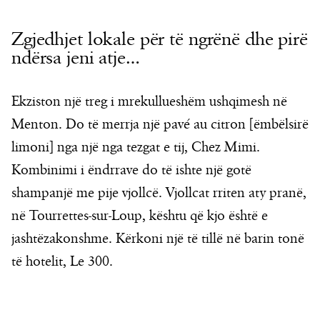
Zgjedhjet lokale për të ngrënë dhe pirë
ndërsa jeni atje…
Ekziston një treg i mrekullueshëm ushqimesh në
Menton. Do të merrja një pavé au citron [ëmbëlsirë
limoni] nga një nga tezgat e tij, Chez Mimi.
Kombinimi i ëndrrave do të ishte një gotë
shampanjë me pije vjollcë. Vjollcat rriten aty pranë,
në Tourrettes-sur-Loup, kështu që kjo është e
jashtëzakonshme. Kërkoni një të tillë në barin tonë
të hotelit, Le 300.