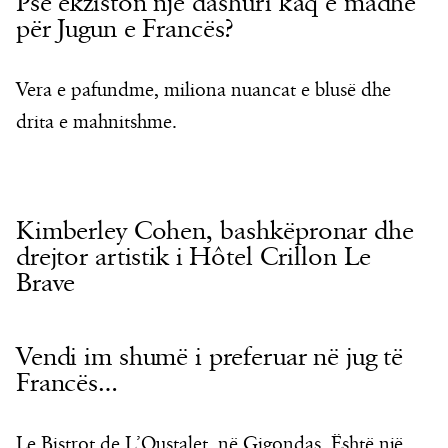
Pse ekziston një dashuri kaq e madhe
për Jugun e Francës?
Vera e pafundme, miliona nuancat e blusë dhe
drita e mahnitshme.
Kimberley Cohen, bashkëpronar dhe
drejtor artistik i Hôtel Crillon Le
Brave
Vendi im shumë i preferuar në jug të
Francës…
Le Bistrot de L’Oustalet, në Gigondas. Është një