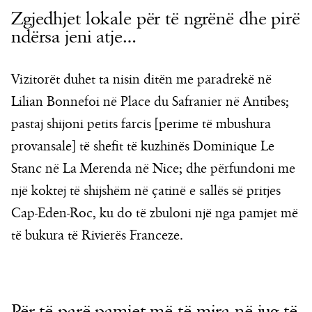
Zgjedhjet lokale për të ngrënë dhe pirë
ndërsa jeni atje…
Vizitorët duhet ta nisin ditën me paradrekë në
Lilian Bonnefoi në Place du Safranier në Antibes;
pastaj shijoni petits farcis [perime të mbushura
provansale] të shefit të kuzhinës Dominique Le
Stanc në La Merenda në Nice; dhe përfundoni me
një koktej të shijshëm në çatinë e sallës së pritjes
Cap-Eden-Roc, ku do të zbuloni një nga pamjet më
të bukura të Rivierës Franceze.
Për të parë pamjet më të mira në jug të