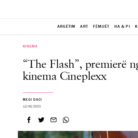
ARGËTIM
ART
FËMIJËT
HA & PI
K
KINEMA
“The Flash”, premierë n
kinema Cineplexx
MEGI DACI
12/06/2023