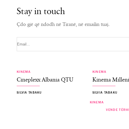
Stay in touch
Çdo gjë që ndodh në Tiranë, në emailin tuaj.
KINEMA
KINEMA
Cineplexx Albania QTU
Kinema Millen
SILVIA TABAKU
SILVIA TABAKU
KINEMA
KINEMA
VENDE TËRH
“PAW Patrol: The Dino Movie” 6 G
“Lockbox” 16 Korrik premierë në
në të gjitha kinematë Cine
kinematë Cineplexx