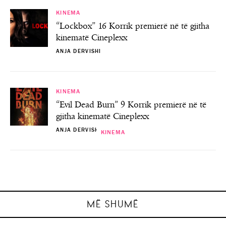
KINEMA
“Lockbox” 16 Korrik premierë në të gjitha
kinematë Cineplexx
ANJA DERVISHI
KINEMA
“Evil Dead Burn” 9 Korrik premierë në të
gjitha kinematë Cineplexx
ANJA DERVISHI
KINEMA
KINEMA
KINEMA
KINEMA
“Lockbox” 16 Korrik premierë në të gjitha
“Evil Dead Burn” 9 Korrik premierë në të
“PAW Patrol: The Dino Movie” 6 Gusht
“Motor City” 23 Korrik premierë në të
premierë në të gjitha kinematë Cineplexx
gjitha kinematë Cineplexx
gjitha kinematë Cineplexx
kinematë Cineplexx
ANJA DERVISHI
ANJA DERVISHI
ANJA DERVISHI
ANJA DERVISHI
MË SHUMË