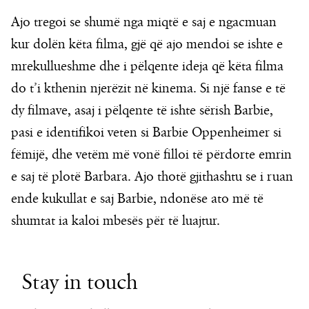
Ajo tregoi se shumë nga miqtë e saj e ngacmuan
kur dolën këta filma, gjë që ajo mendoi se ishte e
mrekullueshme dhe i pëlqente ideja që këta filma
do t’i kthenin njerëzit në kinema. Si një fanse e të
dy filmave, asaj i pëlqente të ishte sërish Barbie,
pasi e identifikoi veten si Barbie Oppenheimer si
fëmijë, dhe vetëm më vonë filloi të përdorte emrin
e saj të plotë Barbara. Ajo thotë gjithashtu se i ruan
ende kukullat e saj Barbie, ndonëse ato më të
shumtat ia kaloi mbesës për të luajtur.
Stay in touch