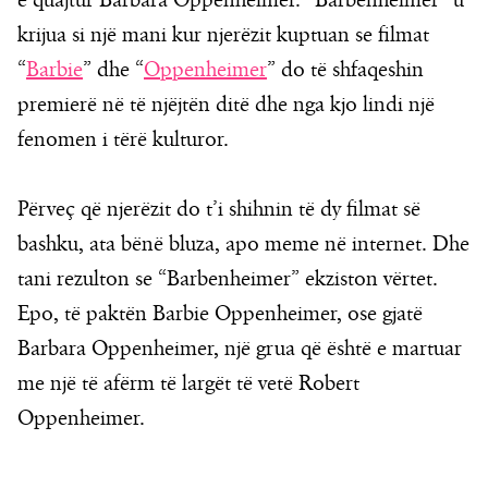
e quajtur Barbara Oppenheimer. “Barbenheimer” u
krijua si një mani kur njerëzit kuptuan se filmat
“
Barbie
” dhe “
Oppenheimer
” do të shfaqeshin
premierë në të njëjtën ditë dhe nga kjo lindi një
fenomen i tërë kulturor.
Përveç që njerëzit do t’i shihnin të dy filmat së
bashku, ata bënë bluza, apo meme në internet. Dhe
tani rezulton se “Barbenheimer” ekziston vërtet.
Epo, të paktën Barbie Oppenheimer, ose gjatë
Barbara Oppenheimer, një grua që është e martuar
me një të afërm të largët të vetë Robert
Oppenheimer.