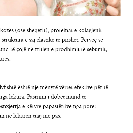
kozës (ose sheqerit), proteinat e kolagjenit
truktura e saj elastike të prishet. Përveç se
mund të çojë në rritjen e prodhimit të sebumit,
urës.
 dyfishtë është një mënyrë vërtet efektive për të
 nga lëkura. Pastrimi i dobët mund të
nxjerrja e këtyre papastërtive nga poret
ni në lëkurën tuaj më pas.