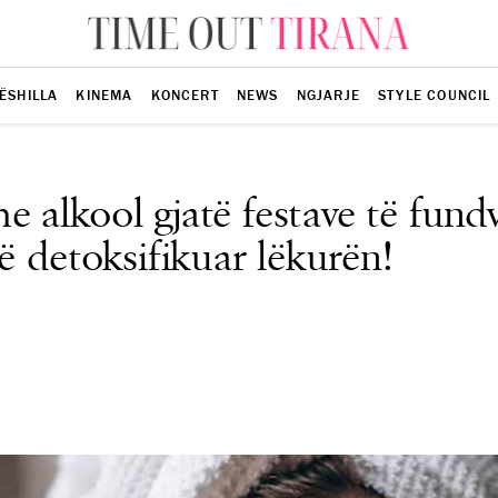
ËSHILLA
KINEMA
KONCERT
NEWS
NGJARJE
STYLE COUNCIL
 alkool gjatë festave të fundv
ë detoksifikuar lëkurën!