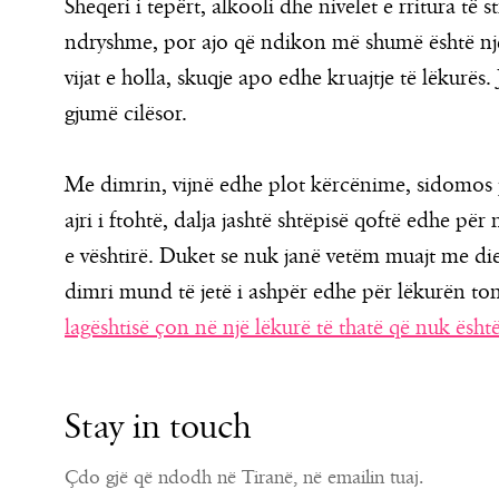
Sheqeri i tepërt, alkooli dhe nivelet e rritura të
ndryshme, por ajo që ndikon më shumë është një
vijat e holla, skuqje apo edhe kruajtje të lëkurës
gjumë cilësor.
Me dimrin, vijnë edhe plot kërcënime, sidomos 
ajri i ftohtë, dalja jashtë shtëpisë qoftë edhe për
e vështirë. Duket se nuk janë vetëm muajt me die
dimri mund të jetë i ashpër edhe për lëkurën to
lagështisë çon në një lëkurë të thatë që nuk ësht
Stay in touch
Çdo gjë që ndodh në Tiranë, në emailin tuaj.