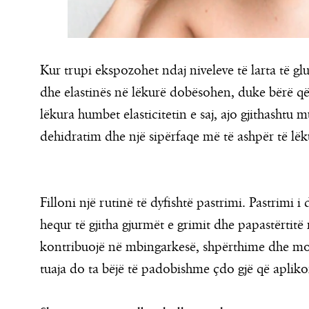
Kur trupi ekspozohet ndaj niveleve të larta të glu
dhe elastinës në lëkurë dobësohen, duke bërë që s
lëkura humbet elasticitetin e saj, ajo gjithashtu 
dehidratim dhe një sipërfaqe më të ashpër të lëk
Filloni një rutinë të dyfishtë pastrimi. Pastrimi i
hequr të gjitha gjurmët e grimit dhe papastërtitë
kontribuojë në mbingarkesë, shpërthime dhe mos
tuaja do ta bëjë të padobishme çdo gjë që apliko