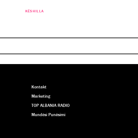
KËSHILLA
KËSHILLA
iteni për maratonë, sipas ekspertëve!
ër të bërë një jetë më aventureske!
MARISA KARABECI
MARISA KARABECI
Kontakt
Marketing
TOP ALBANIA RADIO
Mundësi Punësimi