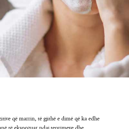
zitive që marrin, të gjithë e dimë që ka edhe
janë të ekspozuar ndaj teprimeve dhe