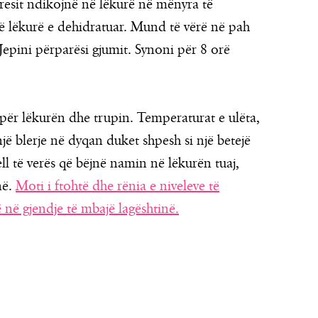
 stresit ndikojnë në lëkurë në mënyra të
 lëkurë e dehidratuar. Mund të vërë në pah
. Jepini përparësi gjumit. Synoni për 8 orë
për lëkurën dhe trupin. Temperaturat e ulëta,
 një blerje në dyqan duket shpesh si një betejë
ll të verës që bëjnë namin në lëkurën tuaj,
në.
Moti i ftohtë dhe rënia e niveleve të
ë në gjendje të mbajë lagështinë.