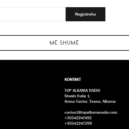
ëshillat e tyre
Cfarë ka në
enteve…
Si të përgat
33 mënyra p
MË SHUMË
KONTAKT
TOP ALBANIA RADIO
Sheshi Italia 1,
Arena Center, Tirana, Albania
contact@topalbaniaradio.com
+35542247492
+35542247299