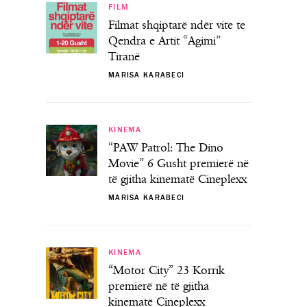
FILM
Filmat shqiptarë ndër vite te
Qendra e Artit “Agimi”
Tiranë
MARISA KARABECI
KINEMA
“PAW Patrol: The Dino
Movie” 6 Gusht premierë në
të gjitha kinematë Cineplexx
MARISA KARABECI
KINEMA
“Motor City” 23 Korrik
premierë në të gjitha
kinematë Cineplexx