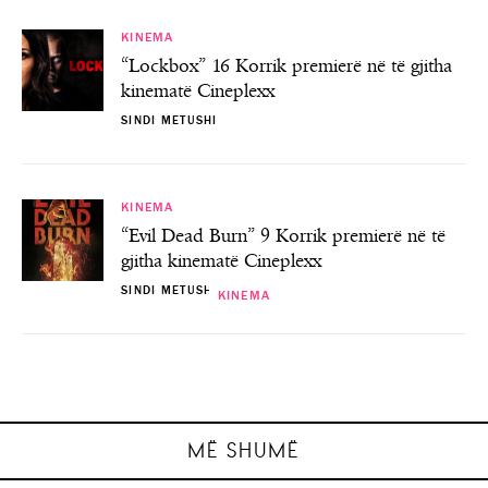
KINEMA
“Lockbox” 16 Korrik premierë në të gjitha
kinematë Cineplexx
SINDI METUSHI
KINEMA
“Evil Dead Burn” 9 Korrik premierë në të
gjitha kinematë Cineplexx
SINDI METUSHI
KINEMA
KINEMA
KINEMA
KINEMA
“Lockbox” 16 Korrik premierë në të gjitha
“Evil Dead Burn” 9 Korrik premierë në të
“PAW Patrol: The Dino Movie” 6 Gusht
“Motor City” 23 Korrik premierë në të
premierë në të gjitha kinematë Cineplexx
gjitha kinematë Cineplexx
gjitha kinematë Cineplexx
kinematë Cineplexx
SINDI METUSHI
SINDI METUSHI
SINDI METUSHI
SINDI METUSHI
MË SHUMË