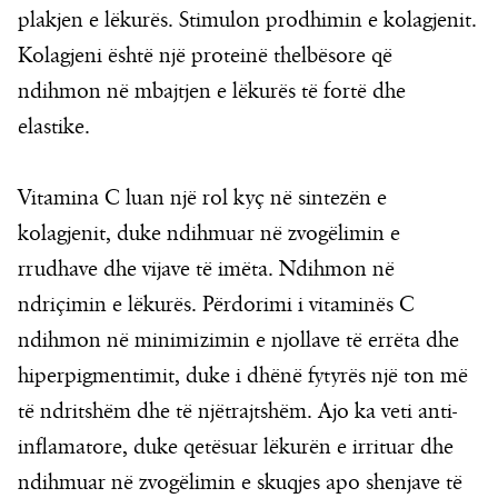
plakjen e lëkurës. Stimulon prodhimin e kolagjenit.
Kolagjeni është një proteinë thelbësore që
ndihmon në mbajtjen e lëkurës të fortë dhe
elastike.
Vitamina C luan një rol kyç në sintezën e
kolagjenit, duke ndihmuar në zvogëlimin e
rrudhave dhe vijave të imëta. Ndihmon në
ndriçimin e lëkurës. Përdorimi i vitaminës C
ndihmon në minimizimin e njollave të errëta dhe
hiperpigmentimit, duke i dhënë fytyrës një ton më
të ndritshëm dhe të njëtrajtshëm. Ajo ka veti anti-
inflamatore, duke qetësuar lëkurën e irrituar dhe
ndihmuar në zvogëlimin e skuqjes apo shenjave të