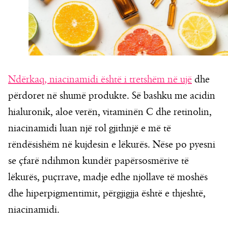
Ndërkaq, niacinamidi është i tretshëm në ujë
dhe
përdoret në shumë produkte. Së bashku me acidin
hialuronik, aloe verën, vitaminën C dhe retinolin,
niacinamidi luan një rol gjithnjë e më të
rëndësishëm në kujdesin e lëkurës. Nëse po pyesni
se çfarë ndihmon kundër papërsosmërive të
lëkurës, puçrrave, madje edhe njollave të moshës
dhe hiperpigmentimit, përgjigjja është e thjeshtë,
niacinamidi.