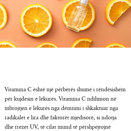
Vitamina C është një përbërës shumë i rëndësishëm
për kujdesin e lëkurës. Vitamina C ndihmon në
mbrojtjen e lëkurës nga dëmtimi i shkaktuar nga
radikalet e lira dhe faktorët mjedisorë, si ndotja
dhe rrezet UV, të cilat mund të përshpejtojnë