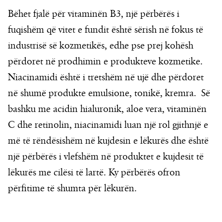
Bëhet fjalë për vitaminën B3, një përbërës i
fuqishëm që vitet e fundit është sërish në fokus të
industrisë së kozmetikës, edhe pse prej kohësh
përdoret në prodhimin e produkteve kozmetike.
Niacinamidi është i tretshëm në ujë dhe përdoret
në shumë produkte emulsione, tonikë, kremra. Së
bashku me acidin hialuronik, aloe vera, vitaminën
C dhe retinolin, niacinamidi luan një rol gjithnjë e
më të rëndësishëm në kujdesin e lëkurës dhe është
një përbërës i vlefshëm në produktet e kujdesit të
lëkurës me cilësi të lartë. Ky përbërës ofron
përfitime të shumta për lëkurën.