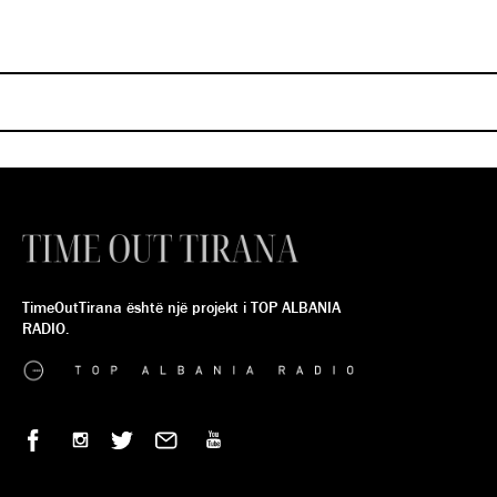
në të gjitha kinematë Cine
kinematë Cineplexx
SINDI METUSHI
SINDI METUSHI
TimeOutTirana është një projekt i TOP ALBANIA
RADIO.