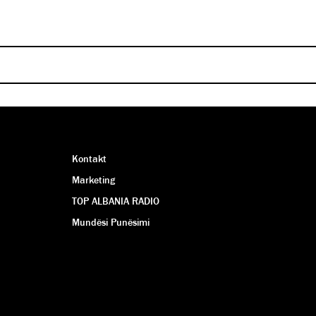
kinematë Cineplexx
kinematë Cineplexx
SINDI METUSHI
SINDI METUSHI
Kontakt
Marketing
TOP ALBANIA RADIO
Mundësi Punësimi