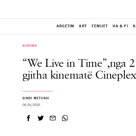
ARGËTIM
ART
FËMIJËT
HA & PI
K
KINEMA
“We Live in Time”,nga 2 
gjitha kinematë Cineple
SINDI METUSHI
06/01/2025