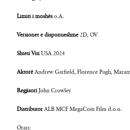
Limiti i moshës
o.A.
Versionet e disponueshme
2D, OV
Shteti Viti
USA 2024
Aktorë
Andrew Garfield, Florence Pugh, Maram
Regjisori
John Crowley
Distributor
ALB MCF MegaCom Film d.o.o.
Orari: