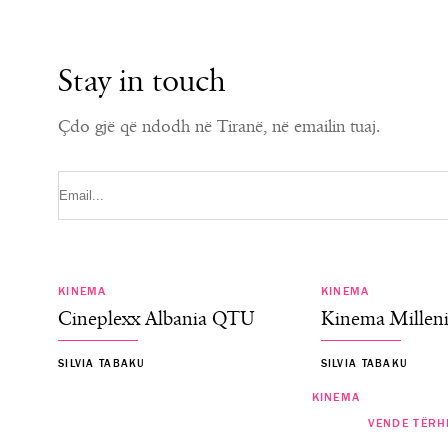
Stay in touch
Çdo gjë që ndodh në Tiranë, në emailin tuaj.
KINEMA
KINEMA
Cineplexx Albania QTU
Kinema Millen
SILVIA TABAKU
SILVIA TABAKU
KINEMA
KINEMA
VENDE TËRH
“PAW Patrol: The Dino Movie” 6 G
“Lockbox” 16 Korrik premierë në