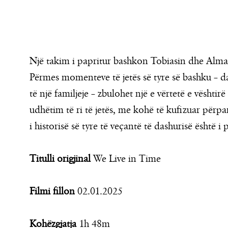
Një takim i papritur bashkon Tobiasin dhe Almat,
Përmes momenteve të jetës së tyre së bashku – das
të një familjeje – zbulohet një e vërtetë e vështirë
udhëtim të ri të jetës, me kohë të kufizuar përp
i historisë së tyre të veçantë të dashurisë është i
Titulli origjinal
We Live in Time
Filmi fillon
02.01.2025
Kohëzgjatja
1h 48m