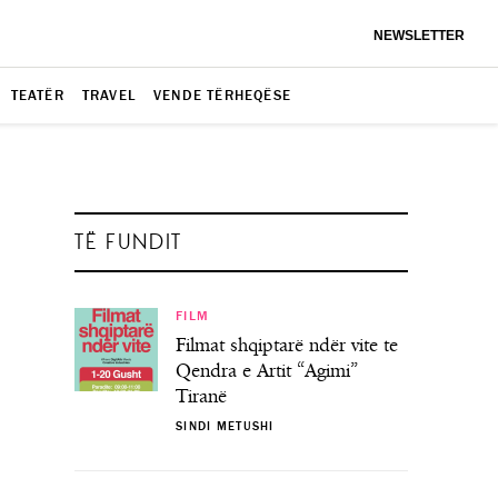
NEWSLETTER
TEATËR
TRAVEL
VENDE TËRHEQËSE
TË FUNDIT
FILM
Filmat shqiptarë ndër vite te
Qendra e Artit “Agimi”
Tiranë
SINDI METUSHI