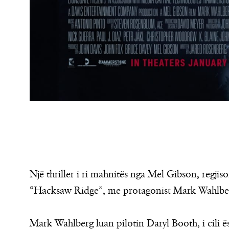
Një thriller i ri mahnitës nga Mel Gibson, regjis
“Hacksaw Ridge”, me protagonist Mark Wahlbe
Mark Wahlberg luan pilotin Daryl Booth, i cili ës