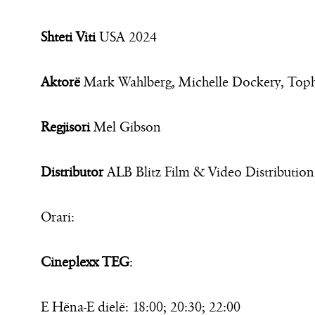
Shteti Viti
USA 2024
Aktorë
Mark Wahlberg, Michelle Dockery, Top
Regjisori
Mel Gibson
Distributor
ALB Blitz Film & Video Distribution
Orari:
Cineplexx TEG
:
E Hëna-E dielë: 18:00; 20:30; 22:00