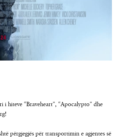
ori i hiteve “Braveheart”, “Apocalypto” dhe
rg!
htë përgjegjës për transportimin e agjentes së