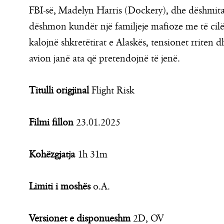
FBI-së, Madelyn Harris (Dockery), dhe dëshmita
dëshmon kundër një familjeje mafioze me të cilë
kalojnë shkretëtirat e Alaskës, tensionet rriten d
avion janë ata që pretendojnë të jenë.
Titulli origjinal
Flight Risk
Filmi fillon
23.01.2025
Kohëzgjatja
1h 31m
Limiti i moshës
o.A.
Versionet e disponueshm
2D, OV