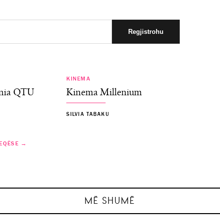
KINEMA
ania QTU
Kinema Millenium
SILVIA TABAKU
EQËSE →
usht premierë
 të gjitha
“Evil Dead B
“Motor Cit
plexx
MË SHUMË