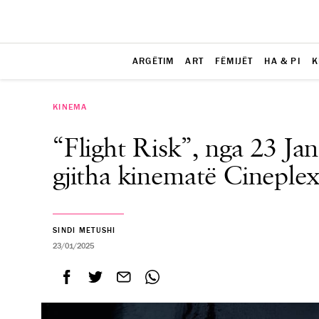
ARGËTIM
ART
FËMIJËT
HA & PI
K
KINEMA
“Flight Risk”, nga 23 Jan
gjitha kinematë Cineple
SINDI METUSHI
23/01/2025