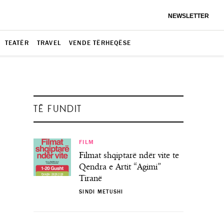
NEWSLETTER
TEATËR
TRAVEL
VENDE TËRHEQËSE
TË FUNDIT
FILM
Filmat shqiptarë ndër vite te
Qendra e Artit “Agimi”
Tiranë
SINDI METUSHI