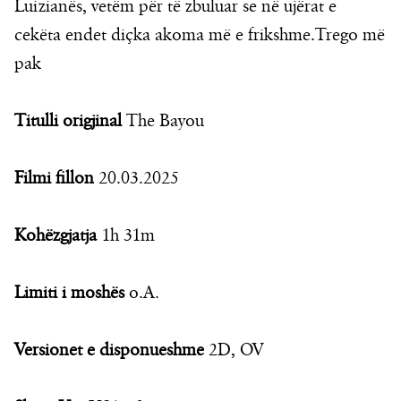
Luizianës, vetëm për të zbuluar se në ujërat e
cekëta endet diçka akoma më e frikshme.Trego më
pak
Titulli origjinal
The Bayou
Filmi fillon
20.03.2025
Kohëzgjatja
1h 31m
Limiti i moshës
o.A.
Versionet e disponueshme
2D, OV