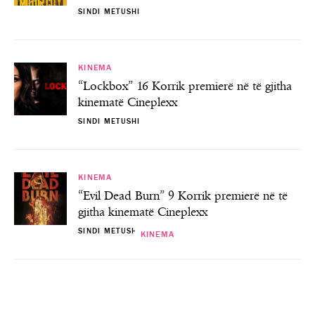
SINDI METUSHI
KINEMA
“Lockbox” 16 Korrik premierë në të gjitha
kinematë Cineplexx
SINDI METUSHI
KINEMA
“Evil Dead Burn” 9 Korrik premierë në të
gjitha kinematë Cineplexx
SINDI METUSHI
KINEMA
KINEMA
KINEMA
KINEMA
“Lockbox” 16 Korrik premierë në të gjitha
“Evil Dead Burn” 9 Korrik premierë në të
“PAW Patrol: The Dino Movie” 6 Gusht
“Motor City” 23 Korrik premierë në të
premierë në të gjitha kinematë Cineplexx
gjitha kinematë Cineplexx
gjitha kinematë Cineplexx
kinematë Cineplexx