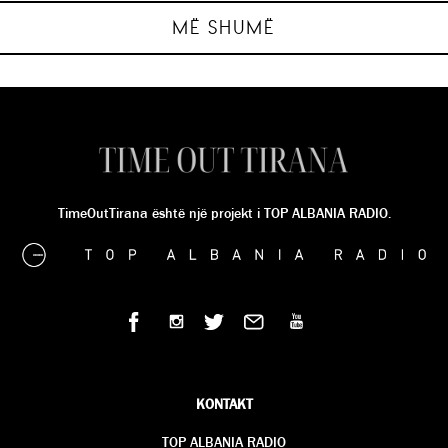
SINDI METUSHI
SINDI METUSHI
SINDI METUSHI
SINDI METUSHI
MË SHUMË
TimeOutTirana është një projekt i TOP ALBANIA RADIO.
KONTAKT
TOP ALBANIA RADIO