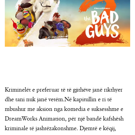
Kriminelët e preferuar të të gjithëve janë rikthyer
dhe tani nuk janë vetëm.Në kapitullin e ri të
mbushur me aksion nga komedia e suksesshme e
DreamWorks Animation, për një bandë kafshësh
kriminale të jashtëzakonshme. Djemtë e këqij,