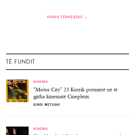
VENDE TËRHEQËSE →
TË FUNDIT
KINEMA
“Motor City” 23 Korrik premierë në të
gjitha kinematë Cineplexx
SINDI METUSHI
KINEMA