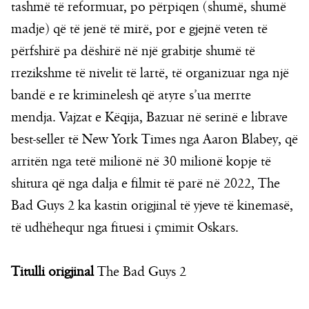
tashmë të reformuar, po përpiqen (shumë, shumë
madje) që të jenë të mirë, por e gjejnë veten të
përfshirë pa dëshirë në një grabitje shumë të
rrezikshme të nivelit të lartë, të organizuar nga një
bandë e re kriminelesh që atyre s’ua merrte
mendja. Vajzat e Këqija, Bazuar në serinë e librave
best-seller të New York Times nga Aaron Blabey, që
arritën nga tetë milionë në 30 milionë kopje të
shitura që nga dalja e filmit të parë në 2022, The
Bad Guys 2 ka kastin origjinal të yjeve të kinemasë,
të udhëhequr nga fituesi i çmimit Oskars.
Titulli origjinal
The Bad Guys 2