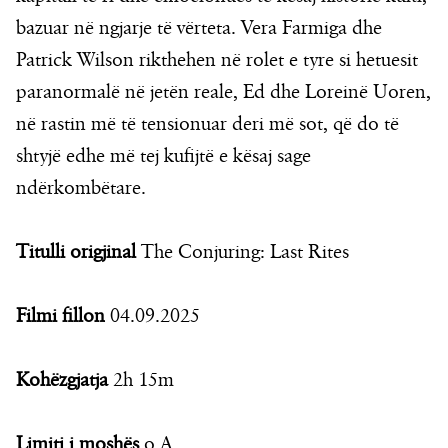
bazuar në ngjarje të vërteta. Vera Farmiga dhe
Patrick Wilson rikthehen në rolet e tyre si hetuesit
paranormalë në jetën reale, Ed dhe Loreinë Uoren,
në rastin më të tensionuar deri më sot, që do të
shtyjë edhe më tej kufijtë e kësaj sage
ndërkombëtare.
Titulli origjinal
The Conjuring: Last Rites
Filmi fillon
04.09.2025
Kohëzgjatja
2h 15m
Limiti i moshës
o.A.