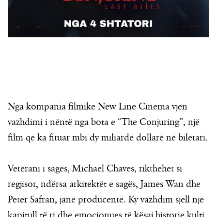
Nga kompania filmike New Line Cinema vjen
vazhdimi i nëntë nga bota e “The Conjuring”, një
film që ka fituar mbi dy miliardë dollarë në biletari.
Veterani i sagës, Michael Chaves, rikthehet si
regjisor, ndërsa arkitektët e sagës, James Wan dhe
Peter Safran, janë producentë. Ky vazhdim sjell një
kapitull të ri dhe emocionues të kësaj historie kulti,