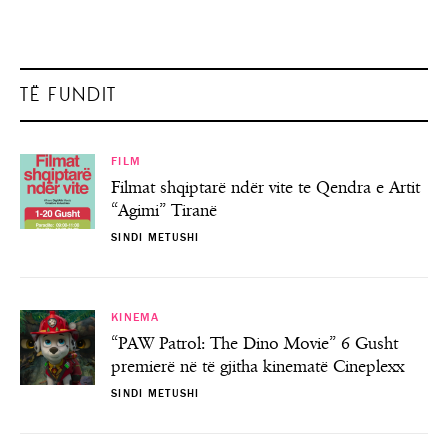
TË FUNDIT
FILM
Filmat shqiptarë ndër vite te Qendra e Artit
“Agimi” Tiranë
SINDI METUSHI
KINEMA
“PAW Patrol: The Dino Movie” 6 Gusht
premierë në të gjitha kinematë Cineplexx
SINDI METUSHI