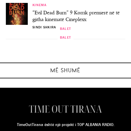
KINEMA
“Evil Dead Burn” 9 Korrik premierë në të
gjitha kinematë Cineplexx
SINDI SHKIRA
BALET
BALET
BALET
BALET
“Carmen” me Ambeta Toromanin te
Premiera e baletit “RADIAN”
Baleti “Lola”
“Mbi fjalë”
TKOB
SINDI SHKIRA
SINDI SHKIRA
SINDI SHKIRA
SINDI SHKIRA
MË SHUMË
TimeOutTirana është një projekt i TOP ALBANIA RADIO.