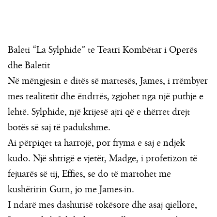
Baleti “La Sylphide” te Teatri Kombëtar i Operës
dhe Baletit
Në mëngjesin e ditës së martesës, James, i rrëmbyer
mes realitetit dhe ëndrrës, zgjohet nga një puthje e
lehtë. Sylphide, një krijesë ajri që e thërret drejt
botës së saj të padukshme.
Ai përpiqet ta harrojë, por fryma e saj e ndjek
kudo. Një shtrigë e vjetër, Madge, i profetizon të
fejuarës së tij, Effies, se do të martohet me
kushëririn Gurn, jo me James-in.
I ndarë mes dashurisë tokësore dhe asaj qiellore,