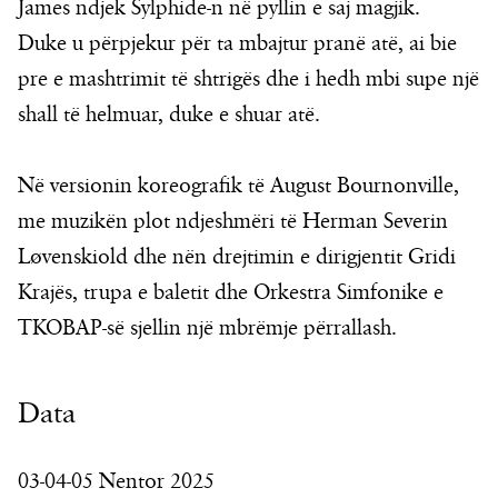
James ndjek Sylphide-n në pyllin e saj magjik.
Duke u përpjekur për ta mbajtur pranë atë, ai bie
pre e mashtrimit të shtrigës dhe i hedh mbi supe një
shall të helmuar, duke e shuar atë.
Në versionin koreografik të August Bournonville,
me muzikën plot ndjeshmëri të Herman Severin
Løvenskiold dhe nën drejtimin e dirigjentit Gridi
Krajës, trupa e baletit dhe Orkestra Simfonike e
TKOBAP-së sjellin një mbrëmje përrallash.
Data
03-04-05 Nentor 2025