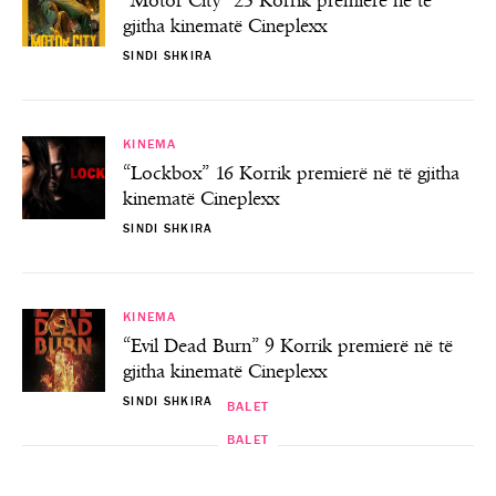
“Motor City” 23 Korrik premierë në të
gjitha kinematë Cineplexx
SINDI SHKIRA
KINEMA
“Lockbox” 16 Korrik premierë në të gjitha
kinematë Cineplexx
SINDI SHKIRA
KINEMA
“Evil Dead Burn” 9 Korrik premierë në të
gjitha kinematë Cineplexx
SINDI SHKIRA
BALET
BALET
BALET
BALET
“Carmen” me Ambeta Toromanin te
Premiera e baletit “RADIAN”
Baleti “Lola”
“Mbi fjalë”
TKOB