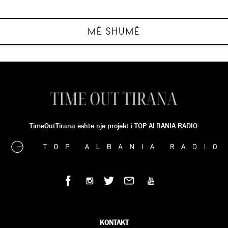
SINDI SHKIRA
SINDI SHKIRA
SINDI SHKIRA
SINDI SHKIRA
MË SHUMË
TimeOutTirana është një projekt i TOP ALBANIA RADIO.
KONTAKT