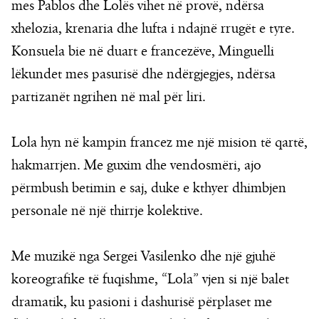
mes Pablos dhe Lolës vihet në provë, ndërsa
xhelozia, krenaria dhe lufta i ndajnë rrugët e tyre.
Konsuela bie në duart e francezëve, Minguelli
lëkundet mes pasurisë dhe ndërgjegjes, ndërsa
partizanët ngrihen në mal për liri.
Lola hyn në kampin francez me një mision të qartë,
hakmarrjen. Me guxim dhe vendosmëri, ajo
përmbush betimin e saj, duke e kthyer dhimbjen
personale në një thirrje kolektive.
Me muzikë nga Sergei Vasilenko dhe një gjuhë
koreografike të fuqishme, “Lola” vjen si një balet
dramatik, ku pasioni i dashurisë përplaset me