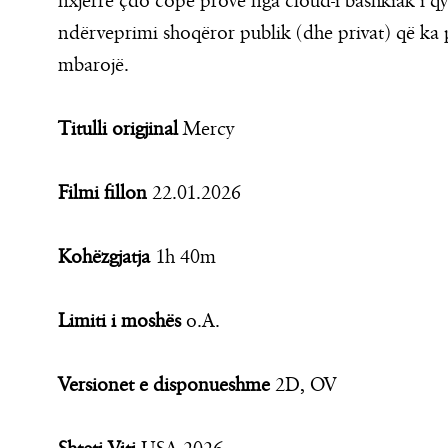
nxjerrë çdo copë prove nga cloud-i bashkiak i qyt
ndërveprimi shoqëror publik (dhe privat) që ka p
mbarojë.
Titulli origjinal
Mercy
Filmi fillon
22.01.2026
Kohëzgjatja
1h 40m
Limiti i moshës
o.A.
Versionet e disponueshme
2D, OV