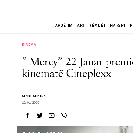
ARGËTIM
ART
FËMIJËT
HA & PI
K
KINEMA
” Mercy” 22 Janar premie
kinematë Cineplexx
SINDI SHKIRA
22/01/2026