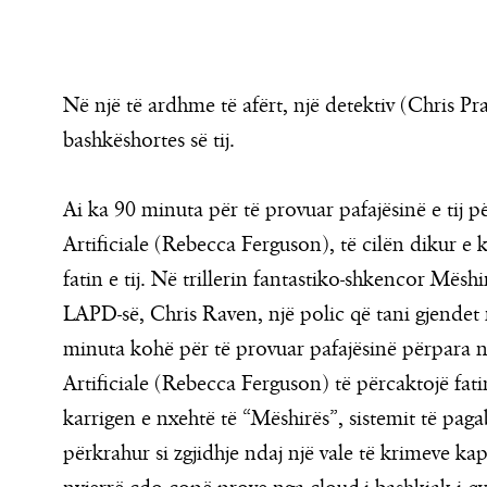
Në një të ardhme të afërt, një detektiv (Chris Pra
bashkëshortes së tij.
Ai ka 90 minuta për të provuar pafajësinë e tij 
Artificiale (Rebecca Ferguson), të cilën dikur e 
fatin e tij. Në trillerin fantastiko-shkencor Mëshi
LAPD-së, Chris Raven, një polic që tani gjendet n
minuta kohë për të provuar pafajësinë përpara nj
Artificiale (Rebecca Ferguson) të përcaktojë fatin
karrigen e nxehtë të “Mëshirës”, sistemit të paga
përkrahur si zgjidhje ndaj një vale të krimeve ka