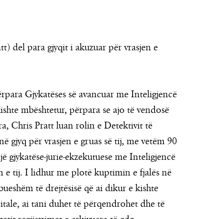
tt) del para gjyqit i akuzuar për vrasjen e
përpara Gjykatëses së avancuar me Inteligjencë
kishte mbështetur, përpara se ajo të vendosë
ra, Chris Pratt luan rolin e Detektivit të
ë gjyq për vrasjen e gruas së tij, me vetëm 90
ë gjykatëse-jurie-ekzekutuese me Inteligjencë
 e tij. I lidhur me plotë kuptimin e fjalës në
bueshëm të drejtësisë që ai dikur e kishte
pitale, ai tani duhet të përqendrohet dhe të