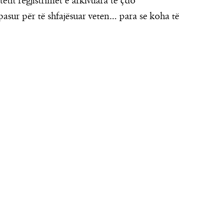
etit regjistrimet e arkivuara të çdo
asur për të shfajësuar veten… para se koha të