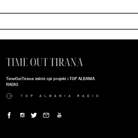
në të gjitha kinematë Cine
kinematë Cineplexx
SINDI SHKIRA
SINDI SHKIRA
TimeOutTirana është një projekt i TOP ALBANIA
RADIO.