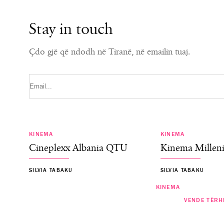
Stay in touch
Çdo gjë që ndodh në Tiranë, në emailin tuaj.
KINEMA
KINEMA
Cineplexx Albania QTU
Kinema Millen
SILVIA TABAKU
SILVIA TABAKU
KINEMA
KINEMA
VENDE TËRH
“PAW Patrol: The Dino Movie” 6 G
“Lockbox” 16 Korrik premierë në