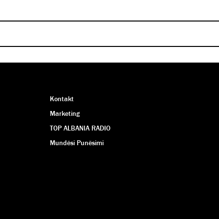
kinematë Cineplexx
kinematë Cineplexx
SINDI SHKIRA
SINDI SHKIRA
Kontakt
Marketing
TOP ALBANIA RADIO
Mundësi Punësimi