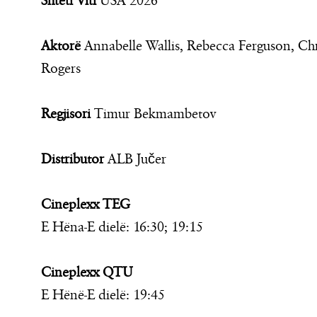
Shteti Viti
USA 2026
Aktorë
Annabelle Wallis, Rebecca Ferguson, Chris 
Rogers
Regjisori
Timur Bekmambetov
Distributor
ALB Jučer
Cineplexx TEG
E Hëna-E dielë: 16:30; 19:15
Cineplexx QTU
E Hënë-E dielë: 19:45