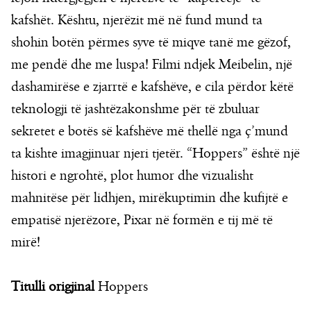
kafshët. Kështu, njerëzit më në fund mund ta
shohin botën përmes syve të miqve tanë me gëzof,
me pendë dhe me luspa! Filmi ndjek Meibelin, një
dashamirëse e zjarrtë e kafshëve, e cila përdor këtë
teknologji të jashtëzakonshme për të zbuluar
sekretet e botës së kafshëve më thellë nga ç’mund
ta kishte imagjinuar njeri tjetër. “Hoppers” është një
histori e ngrohtë, plot humor dhe vizualisht
mahnitëse për lidhjen, mirëkuptimin dhe kufijtë e
empatisë njerëzore, Pixar në formën e tij më të
mirë!
Titulli origjinal
Hoppers