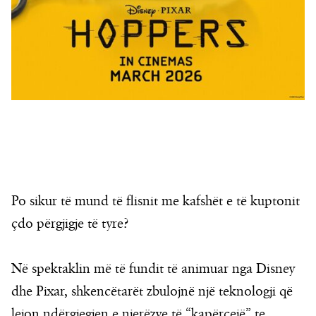
Po sikur të mund të flisnit me kafshët e të kuptonit
çdo përgjigje të tyre?
Në spektaklin më të fundit të animuar nga Disney
dhe Pixar, shkencëtarët zbulojnë një teknologji që
lejon ndërgjegjen e njerëzve të “kapërcejë” te