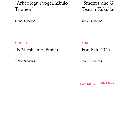
“Arkeologu i vogël: Zbulo
“Smërfët dhe G
Tiranën”
Teatri i Kukulla
SINDI SHKIRA
SINDI SHKIRA
FËMIJËT
FËMIJËT
“N’Shesh” me fëmijët
Fun Fair 2026
SINDI SHKIRA
SINDI SHKIRA
MË SHU
ATRAKSIONE
TEATËR
Ndërtesa e vjetër e Bibliotekës
Teatri i Kukullave
SILVIA TABAKU
SILVIA TABAKU