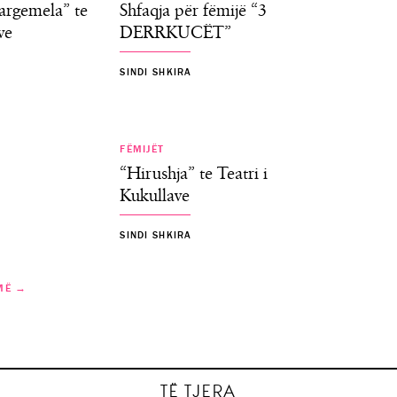
argemela” te
Shfaqja për fëmijë “3
ve
DERRKUCËT”
SINDI SHKIRA
FËMIJËT
“Hirushja” te Teatri i
Kukullave
SINDI SHKIRA
MË →
 Kombëtare
TË TJERA