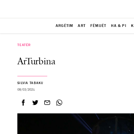
ARGËTIM
ART
FËMIJËT
HA & PI
K
TEATËR
ArTurbina
SILVIA TABAKU
08/03/2021