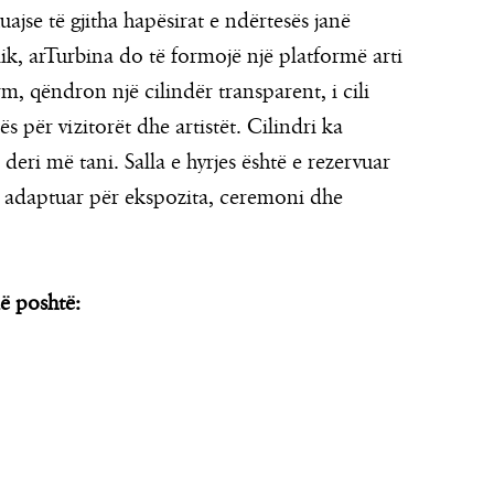
ajse të gjitha hapësirat e ndërtesës janë
ik, arTurbina do të formojë një platformë arti
 qëndron një cilindër transparent, i cili
s për vizitorët dhe artistët. Cilindri ka
it deri më tani. Salla e hyrjes është e rezervuar
t e adaptuar për ekspozita, ceremoni dhe
ë poshtë: