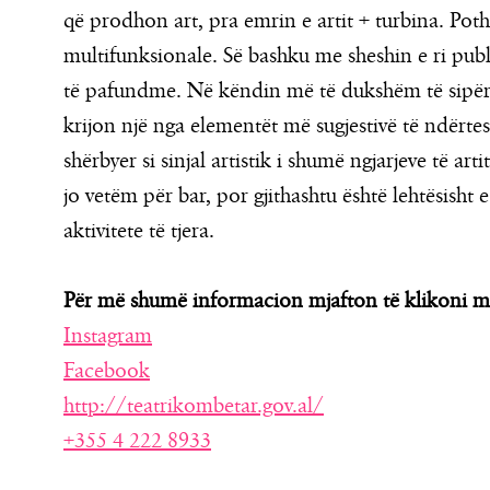
që prodhon art, pra emrin e artit + turbina. Pothu
multifunksionale. Së bashku me sheshin e ri publ
të pafundme. Në këndin më të dukshëm të sipërm,
krijon një nga elementët më sugjestivë të ndërtesë
shërbyer si sinjal artistik i shumë ngjarjeve të art
jo vetëm për bar, por gjithashtu është lehtësish
aktivitete të tjera.
Për më shumë informacion mjafton të klikoni m
Instagram
Facebook
http://teatrikombetar.gov.al/
+355 4 222 8933