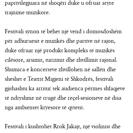
paprivilegjuara në shoqëri duke u ofruar atyre
trajnime muzikore.
Festivali synon të bëhet një vend i domosdoshëm
për adhuruesit e muzikës dhe partive në rajon,
duke ofruar një produkt kompleks të muzikës
cilësore, arsimit, turizmit dhe zhvillimit rajonal.
Shumica e koncerteve zhvillohen në sallën dhe
sheshet e Teatrit Migjeni të Shkodrës, festivali
gjithashtu ka arritur tek audienca përmes shfaqjeve
të ndryshme në rrugë dhe reçel-sesioneve në disa
nga ambientet kryesore të qytetit.
Festivali i kushtohet Rrok Jakajt, një violinist dhe