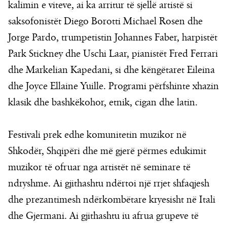
kalimin e viteve, ai ka arritur të sjellë artistë si
saksofonistët Diego Borotti Michael Rosen dhe
Jorge Pardo, trumpetistin Johannes Faber, harpistët
Park Stickney dhe Uschi Laar, pianistët Fred Ferrari
dhe Markelian Kapedani, si dhe këngëtaret Eileina
dhe Joyce Ellaine Yuille. Programi përfshinte xhazin
klasik dhe bashkëkohor, etnik, cigan dhe latin.
Festivali prek edhe komunitetin muzikor në
Shkodër, Shqipëri dhe më gjerë përmes edukimit
muzikor të ofruar nga artistët në seminare të
ndryshme. Ai gjithashtu ndërtoi një rrjet shfaqjesh
dhe prezantimesh ndërkombëtare kryesisht në Itali
dhe Gjermani. Ai gjithashtu iu afrua grupeve të