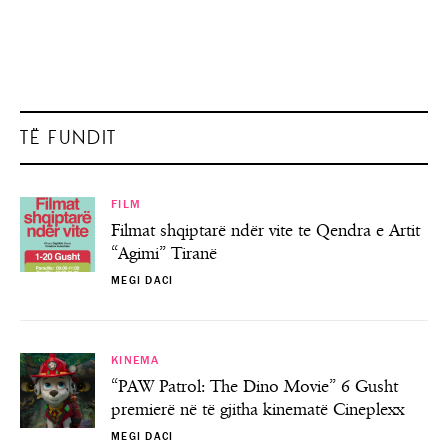
TË FUNDIT
FILM
Filmat shqiptarë ndër vite te Qendra e Artit
“Agimi” Tiranë
MEGI DACI
KINEMA
“PAW Patrol: The Dino Movie” 6 Gusht
premierë në të gjitha kinematë Cineplexx
MEGI DACI