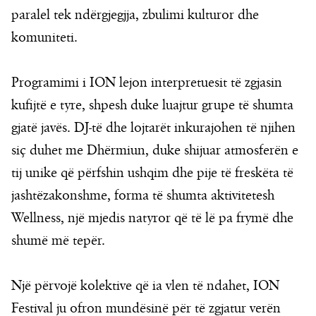
paralel tek ndërgjegjja, zbulimi kulturor dhe
komuniteti.
Programimi i ION lejon interpretuesit të zgjasin
kufijtë e tyre, shpesh duke luajtur grupe të shumta
gjatë javës. DJ-të dhe lojtarët inkurajohen të njihen
siç duhet me Dhërmiun, duke shijuar atmosferën e
tij unike që përfshin ushqim dhe pije të freskëta të
jashtëzakonshme, forma të shumta aktivitetesh
Wellness, një mjedis natyror që të lë pa frymë dhe
shumë më tepër.
Një përvojë kolektive që ia vlen të ndahet, ION
Festival ju ofron mundësinë për të zgjatur verën