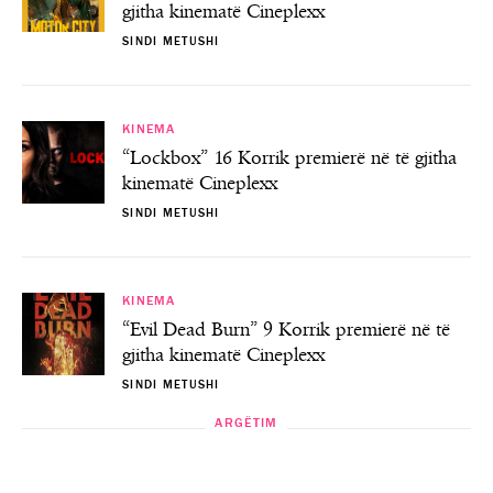
gjitha kinematë Cineplexx
SINDI METUSHI
KINEMA
“Lockbox” 16 Korrik premierë në të gjitha
kinematë Cineplexx
SINDI METUSHI
KINEMA
“Evil Dead Burn” 9 Korrik premierë në të
gjitha kinematë Cineplexx
SINDI METUSHI
ARGËTIM
ARGËTIM
ARGËTIM
ARGËTIM
“Fun Fair Albania” në Tiranë
Check-In Festival, edicioni V
Argy, rikthimi në Tiranë
Pop-up culinar