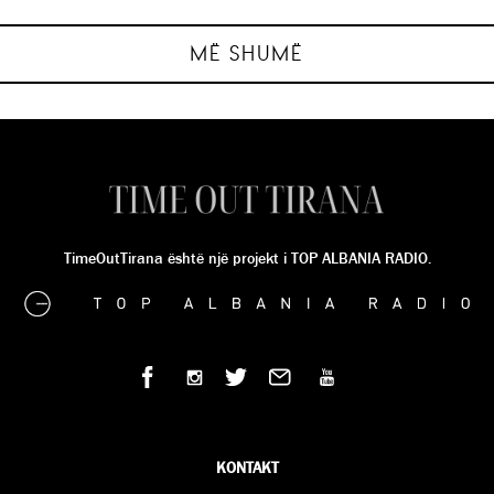
SINDI METUSHI
SINDI METUSHI
SINDI METUSHI
SINDI METUSHI
MË SHUMË
E SHKUAR
E SHKUAR
E SHKUAR
TimeOutTirana është një projekt i TOP ALBANIA RADIO.
KONTAKT