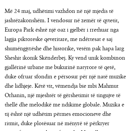
Më 24 maj, udhëtimi vazhdon në një mjedis të
jashtëzakonshëm. I vendosur në zemër të qytetit,
Europa Park është një oaz i gjelbër i rrethuar nga
lagjja piktoreske qeveritare, me ndërtesat e saj
shumëngjyrëshe dhe historike, vetëm pak hapa larg
Sheshit ikonik Skënderbej. Ky vend unik kombinon
gjallërinë urbane me bukurinë natyrore të qetë,
duke ofruar sfondin e përsosur për një natë muzike
dhe lidhjeje. Këtë vit, vëmendja bie mbi Mahmut
Orhanin, një mjeshtër të gërshetimit të tingujve të
thellë dhe melodikë me ndikime globale. Muzika e
tij është një udhëtim përmes emocioneve dhe
ritmit, duke plotësuar në mënyrë të përkryer