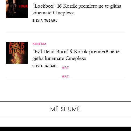
“Lockbox” 16 Korrik premierë në të gjitha
kinematë Cineplexx
SILVIA TABAKU
KINEMA
“Evil Dead Burn” 9 Korrik premierë në të
gjitha kinematë Cineplexx
SILVIA TABAKU
ART
ART
ART
ART
“I Huaji”- Premierë në Teatrin Kombëtar
Java Ndërkombëtare Kulturore – Java e
Eksperimental! Nuk duhet humbur…
Shfaqjet e filmave spanjollë
Festat e Nëntorit
Malit të Zi
SILVIA TABAKU
SILVIA TABAKU
SILVIA TABAKU
SILVIA TABAKU
MË SHUMË
E SHKUAR
E SHKUAR