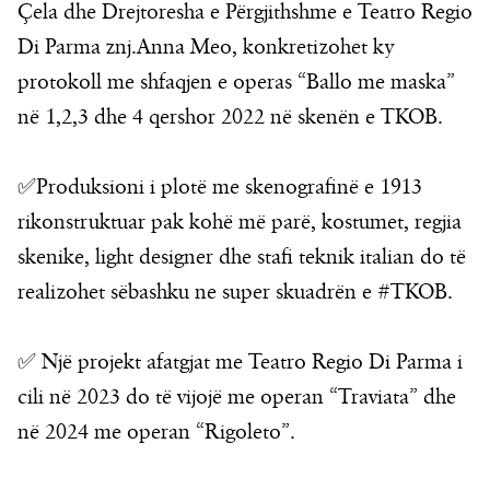
Çela dhe Drejtoresha e Përgjithshme e Teatro Regio
Di Parma znj.Anna Meo, konkretizohet ky
protokoll me shfaqjen e operas “Ballo me maska”
në 1,2,3 dhe 4 qershor 2022 në skenën e TKOB.
✅️Produksioni i plotë me skenografinë e 1913
rikonstruktuar pak kohë më parë, kostumet, regjia
skenike, light designer dhe stafi teknik italian do të
realizohet sëbashku ne super skuadrën e #TKOB.
✅️ Një projekt afatgjat me Teatro Regio Di Parma i
cili në 2023 do të vijojë me operan “Traviata” dhe
në 2024 me operan “Rigoleto”.