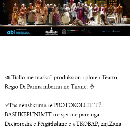
📣”Ballo me maska” produksion i plotë i Teatro
Regio Di Parma mbërrin në Tiranë. 🤞
✅️Pas nënshkrimit të PROTOKOLLIT TË
BASHKËPUNIMIT tre vjet më parë nga
Drejtoresha e Përgjithshme e #TKOBAP, znj.Zana