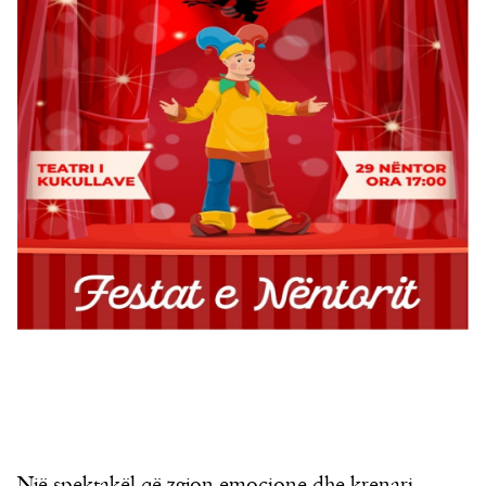
Një spektakël që zgjon emocione dhe krenari