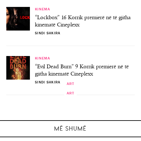
KINEMA
“Lockbox” 16 Korrik premierë në të gjitha
kinematë Cineplexx
SINDI SHKIRA
KINEMA
“Evil Dead Burn” 9 Korrik premierë në të
gjitha kinematë Cineplexx
SINDI SHKIRA
ART
ART
ART
ART
“I Huaji”- Premierë në Teatrin Kombëtar
Java Ndërkombëtare Kulturore – Java e
Eksperimental! Nuk duhet humbur…
Shfaqjet e filmave spanjollë
Festat e Nëntorit
Malit të Zi
SINDI SHKIRA
SINDI SHKIRA
SINDI SHKIRA
SINDI SHKIRA
MË SHUMË
E SHKUAR
E SHKUAR