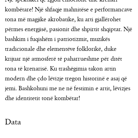
kombëtare! Një shfaqje mahnitëse e performancave
tona më magjike akrobatike, ku arti gjallërohet
përmes energjisë, pasionit dhe shpirtit shqiptar. Një
bashkim i fuqishëm i patriotizmit, muzikës
tradicionale dhe elementëve folklorikë, duke
krijuar një atmosferë të paharrueshme për ditët
tona të krenarisë. Ku trashëgimia takon artin
modern dhe çdo lëvizje tregon historinë e asaj që
jemi. Bashkohuni me ne në festimin e artit, lëvizjes
dhe identitetit tonë kombëtar!
Data