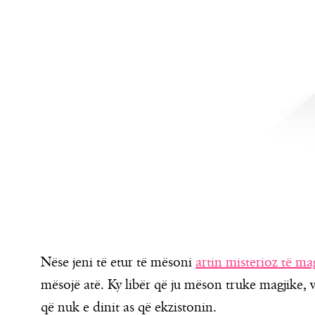
Nëse jeni të etur të mësoni
artin misterioz të ma
mësojë atë. Ky libër që ju mëson truke magjike, vj
që nuk e dinit as që ekzistonin.