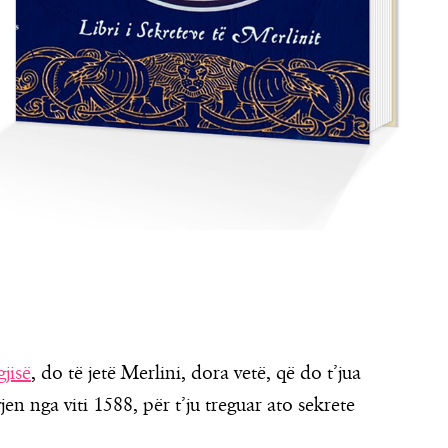
gjisë
, do të jetë Merlini, dora vetë, që do t’jua
en nga viti 1588, për t’ju treguar ato sekrete