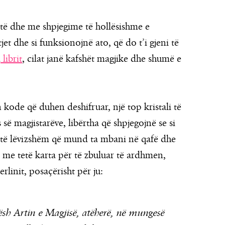
otë dhe me shpjegime të hollësishme e
htjet dhe si funksionojnë ato, që do t’i gjeni të
a
librit
, cilat janë kafshët magjike dhe shumë e
n kode që duhen deshifruar, një top kristali të
ë magjistarëve, libërtha që shpjegojnë se si
 të lëvizshëm që mund ta mbani në qafë dhe
 me tetë karta për të zbuluar të ardhmen,
linit, posaçërisht për ju:
xësh Artin e Magjisë, atëherë, në mungesë