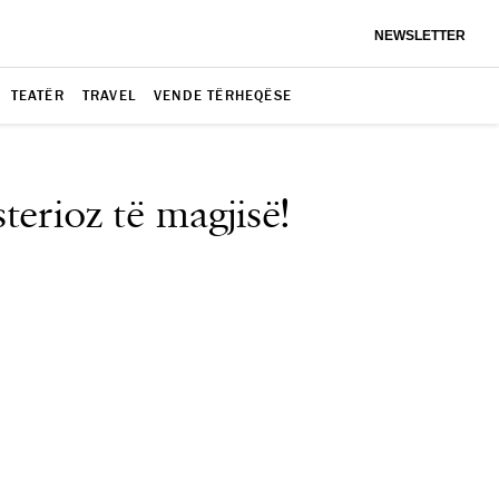
NEWSLETTER
TEATËR
TRAVEL
VENDE TËRHEQËSE
terioz të magjisë!