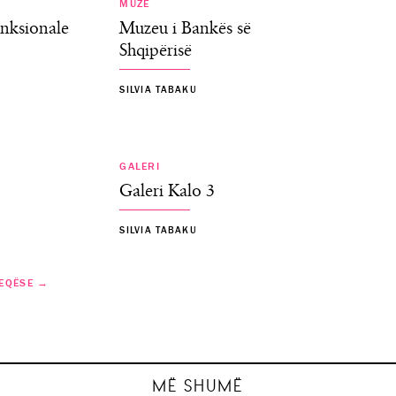
MUZE
nksionale
Muzeu i Bankës së
Shqipërisë
SILVIA TABAKU
GALERI
Galeri Kalo 3
SILVIA TABAKU
EQËSE →
 Kombëtar
umbur…
llë
Java Ndërkomb
MË SHUMË