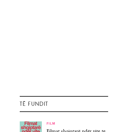
TË FUNDIT
FILM
Filmat shqiptarë ndër vite te