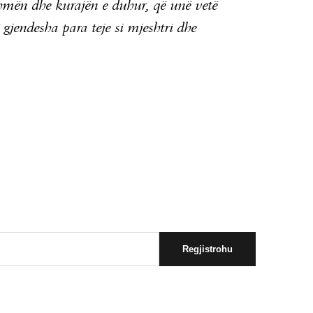
dihmën dhe kurajën e duhur, që unë vetë
 gjendesha para teje si mjeshtri dhe