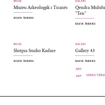
MUZE
GALERI
Muzeu Arkeologjik i Tiranës
Qendra Multifu
“Ten”
SILVIA TABAKU
SILVIA TABAKU
MUZE
GALERI
Shtëpia Studio Kadare
Gallery 43
SILVIA TABAKU
SILVIA TABAKU
ART
VENDE TËRH
ART
“I Huaji”- Premierë në Teatrin
Eksperimental! Nuk duhet h
Shfaqjet e filmave spanjo
ANJA DERVISHI
ANJA DERVISHI