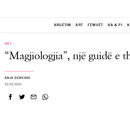
ARGËTIM
ART
FËMIJËT
HA & PI
K
ART
“Magjiologjia”, një guidë e t
ANJA DERVISHI
22/03/2023