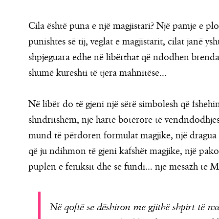
Cila është puna e një magjistari? Një pamje e pl
punishtes së tij, veglat e magjistarit, cilat janë ys
shpjeguara edhe në libërthat që ndodhen brend
shumë kureshti të tjera mahnitëse…
Në libër do të gjeni një sërë simbolesh që fshehi
shndritshëm, një hartë botërore të vendndodhjes s
mund të përdoren formulat magjike, një dragua
që ju ndihmon të gjeni kafshët magjike, një pako
puplën e feniksit dhe së fundi… një mesazh të Mer
Në qoftë se dëshiron me gjithë shpirt të n