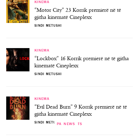
KINEMA
“Motor City” 23 Korrik premierë në të
gjitha kinematë Cineplexx
SINDI METUSHI
KINEMA
“Lockbox” 16 Korrik premierë në të gjitha
kinematë Cineplexx
SINDI METUSHI
KINEMA
“Evil Dead Burn” 9 Korrik premierë në të
gjitha kinematë Cineplexx
SINDI METUSHI
PAST EVENTS
KINEMA
NEWS
ART
“I Huaji”- Premierë në Teatrin Kombëtar
“A Big Bold Beautiful Journey”18 shtator
Premierë “Andrra e Jetes” në Teatrin
Teatri “Testamenti i ri” te “Teatri