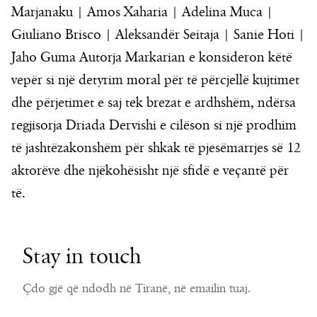
Marjanaku | Amos Xaharia | Adelina Muca |
Giuliano Brisco | Aleksandër Seitaja | Sanie Hoti |
Jaho Guma Autorja Markarian e konsideron këtë
vepër si një detyrim moral për të përcjellë kujtimet
dhe përjetimet e saj tek brezat e ardhshëm, ndërsa
regjisorja Driada Dervishi e cilëson si një prodhim
të jashtëzakonshëm për shkak të pjesëmarrjes së 12
aktorëve dhe njëkohësisht një sfidë e veçantë për
të.
Stay in touch
Çdo gjë që ndodh në Tiranë, në emailin tuaj.