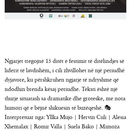
Ngjarjet tregojnë 15 ditët e festimit të ditëlindjes së
liderit të lavdishëm, i cili zhvillohet në një periudhë
dyjavore, ku përshkruhen ngjarje të ndryshme që
ndodhin brenda kësaj periudhe. Teksti është një
thurje situatash sa dramatike dhe groteske, me nota
humori që e bëjnë shikuesin të buzëqeshë. 🎭
Interpretuar nga: Yllka Mujo | Hervin Culi | Alesia
Xhemalax | Romir Valla | Suela Bako | Mimoza