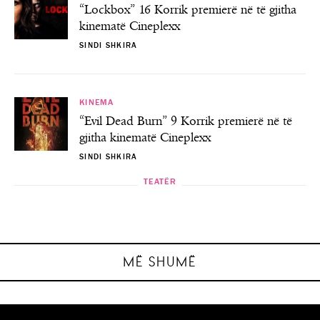
“Lockbox” 16 Korrik premierë në të gjitha
kinematë Cineplexx
SINDI SHKIRA
KINEMA
“Evil Dead Burn” 9 Korrik premierë në të
gjitha kinematë Cineplexx
SINDI SHKIRA
TEATËR
TEATËR
TEATËR
TEATËR
Teatri “Klinika e bukurisë” në Tiranë
Shfaqja e komedisë “Forca e Grupit”
Teatri “Detektori i gënjeshtrave”
Shfaqje e dramës “JERMA”
SINDI SHKIRA
SINDI SHKIRA
SINDI SHKIRA
SINDI SHKIRA
MË SHUMË