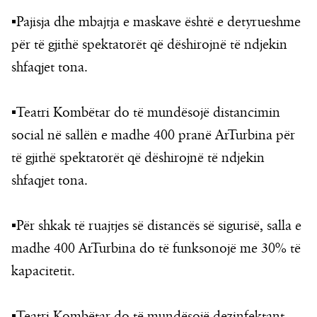
▪︎Pajisja dhe mbajtja e maskave është e detyrueshme
për të gjithë spektatorët që dëshirojnë të ndjekin
shfaqjet tona.
▪︎Teatri Kombëtar do të mundësojë distancimin
social në sallën e madhe 400 pranë ArTurbina për
të gjithë spektatorët që dëshirojnë të ndjekin
shfaqjet tona.
▪︎Për shkak të ruajtjes së distancës së sigurisë, salla e
madhe 400 ArTurbina do të funksonojë me 30% të
kapacitetit.
▪︎Teatri Kombëtar do të mundësojë dezinfektant