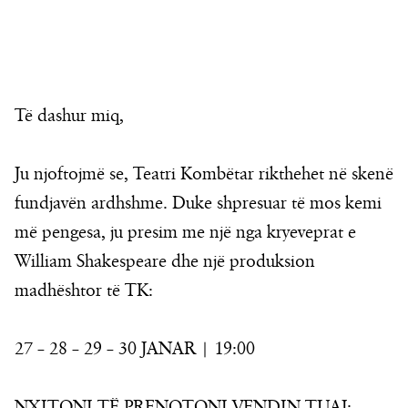
Të dashur miq,
Ju njoftojmë se, Teatri Kombëtar rikthehet në skenë
fundjavën ardhshme. Duke shpresuar të mos kemi
më pengesa, ju presim me një nga kryeveprat e
William Shakespeare dhe një produksion
madhështor të TK:
27 – 28 – 29 – 30 JANAR | 19:00
NXITONI TË PRENOTONI VENDIN TUAJ: