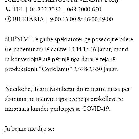
📞 TEL | 04 222 3022 | 068 2000 650
🕐 BILETARIA | 9:00-13:00 & 16:00-19:00
SHËNIM: Të gjithë spektatorët që posedojnë biletë
(të padëmtuar) të datave 13-14-15-16 Janar, mund
ta konvertojnë atë për një nga datat e reja të
produksionit “Coriolanus” 27-28-29-30 Janar.
Ndërkohë, Teatri Kombëtar do të marrë masa për
zbatimin në mënyrë rigoroze të protokolleve të
miratuara kundër përhapjes së COVID-19.
Ju bëjmë me dije se: