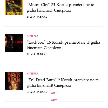
“Motor City” 23 Korrik premierë në të
gjitha kinematë Cineplexx
SILVIA TABAKU
KINEMA
“Lockbox” 16 Korrik premierë në të gjitha
kinematë Cineplexx
SILVIA TABAKU
KINEMA
“Evil Dead Burn” 9 Korrik premierë në të
gjitha kinematë Cineplexx
SILVIA TABAKU
ART
ART
ART
ART
“I Huaji”- Premierë në Teatrin Kombëtar
Java Ndërkombëtare Kulturore – Java e