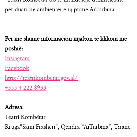
për duart në ambientet e tij pranë ArTurbina.
Për më shumë informacion mjafton të klikoni më
poshtë:
Instagram
Facebook
http://teatrikombetar.gov.al/
+355 4 222 8933
Adresa:
Teatri Kombëtar
Rruga”Sami Frashëri”, Qendra “ArTurbina”, Tiranë